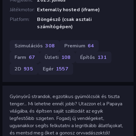
Játékmotor
Externally hosted (iframe)
Platform
Böngésző (csak asztali
számítógépen)
Szimulációs
308
Premium
64
Farm
67
Üzleti
108
Építős
131
2D
935
Egér
1557
Gyönyörű strandok, egzotikus gyümölcsök és tiszta
tenger... Mi lehetne ennél jobb? Utazzon el a Papaya
világába, és építsen saját szállodát az egyik
legfestőibb szigeten. Fogadj új vendégeket,
ugyanakkor segíts felkutatni a legritkább állatfajokat,
és mentsd meg őket a gonosz orvvadászoktól!