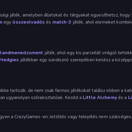
gi játék, amelyben állatokat és tárgyakat egyesíthetsz, hogy 
m
egy
összeolvadós
és
match-3
játék, ahol elemeket kombinál
alandmenedzsment
játék, ahol egy kis parcellát virágzó birt
 Hedgies
játékban egy sündisznó szerepében kerülsz a középpon
be tartozik, de nem csak farmos játékokat találsz ebben a kate
san ugyanolyan szórakoztatóak. Kezdd a
Little Alchemy
és a
L
 ingyen a CrazyGames-en, letöltés vagy telepítés nem szüksége