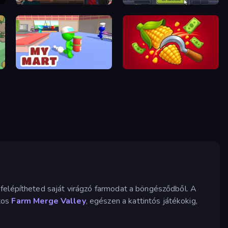
Tavern Simulator
Tank Evolution
My Mart
Farm-51: Secret Harvest
 felépítheted saját virágzó farmodat a böngésződből. A
atos
Farm Merge Valley
, egészen a kattintós játékokig,