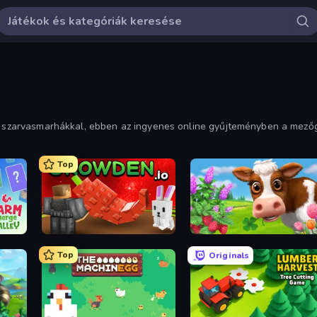
 és szarvasmarhákkal, ebben az ingyenes online gyűjteményben a mező
Top
Grow A Garden | Growden.io
Country Life Meadows
Top
Originals