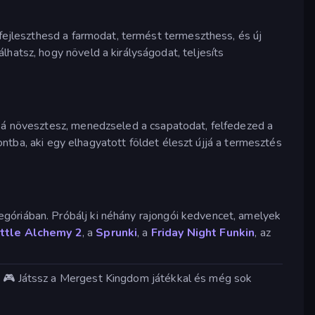
fejleszthesd a farmodat, termést termeszthess, és új
hatsz, hogy növeld a királyságodat, teljesíts
okká növesztesz, menedzseled a csapatodat, felfedezed a
tba, aki egy elhagyatott földet éleszt újjá a termesztés
góriában. Próbálj ki néhány rajongói kedvencet, amelyek
ittle Alchemy 2
, a
Sprunki
, a
Friday Night Funkin
, az
s. 🎮 Játssz a Mergest Kingdom játékkal és még sok