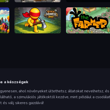
Farm Around
Loop Farmer Idle
Stick Miner Idle
The Farmer
je a készségek
yenesen, ahol növényeket ültethetsz, állatokat nevelhetsz, és
ható, a szimulációs játékoktól kezdve, mint például a csodál
st és válj sikeres gazdává!