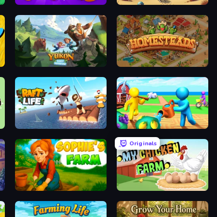
ame
Farm Ring Idle
Project Restoration
Yukon: Family Adventure
Homesteads: Dream Farm
Raft Life
Farm Land
Originals
Sophie's Farm
My Chicken Farm