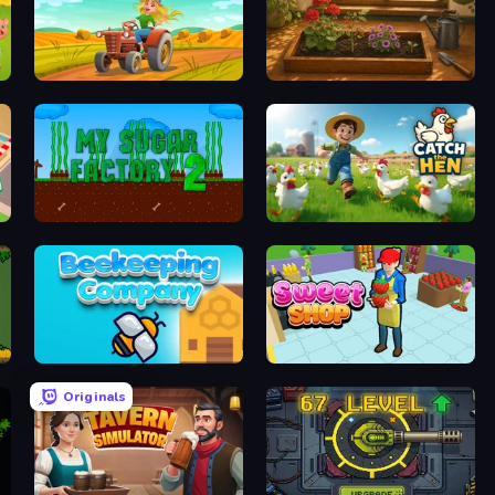
Farming Life
Grow Your Home
My Sugar Factory 2
Catch the Hen
Beekeeping Company
Sweet Shop 3D
Originals