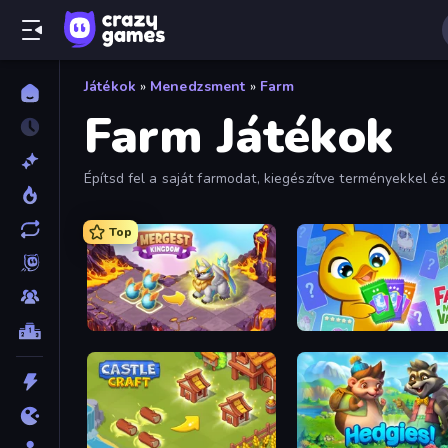
Játékok
»
Menedzsment
»
Farm
Farm Játékok
Építsd fel a saját farmodat, kiegészítve terményekkel
Top
Mergest Kingdom
Farm Merge Valley