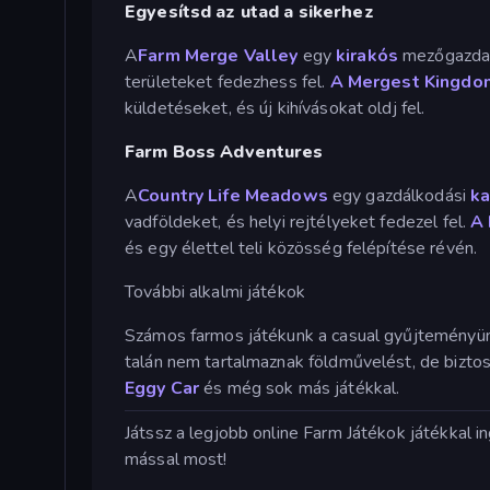
Egyesítsd az utad a sikerhez
A
Farm Merge Valley
egy
kirakós
mezőgazdasá
területeket fedezhess fel.
A Mergest Kingdo
küldetéseket, és új kihívásokat oldj fel.
Farm Boss Adventures
A
Country Life Meadows
egy gazdálkodási
k
vadföldeket, és helyi rejtélyeket fedezel fel.
A
és egy élettel teli közösség felépítése révén.
További alkalmi játékok
Számos farmos játékunk a casual gyűjteményünk
talán nem tartalmaznak földművelést, de bizto
Eggy Car
és még sok más játékkal.
Játssz a legjobb online Farm Játékok játékkal
mással most!