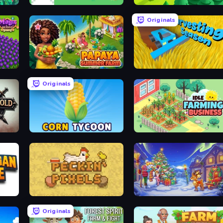
The MachinEGG
Lumber Harvest: Tree Cutting G
Originals
Papaya Summer Farm
Harvesting Season
Originals
Corn Tycoon
Idle Farming Business
Peckin' Pixels
Snow Farm Happy New Year
Originals