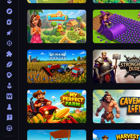
Castle Craft
Hedgies
The Farmers
Magic School
Field Master
Stronghold Dude
My Perfect Farm
Caveman Life