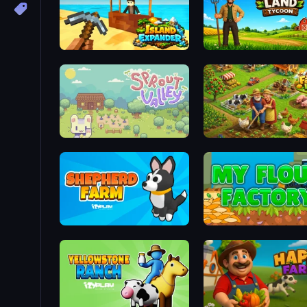
Island Expander
Harvest Land Tycoon
Sprout Valley
Farm Life
Shepherd Farm
My Flour Factory