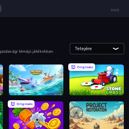
Tetejére
gazdasági témájú játékokban.
Originals
Tropical Merge
Stone Grass: Mowing Simulator
Originals