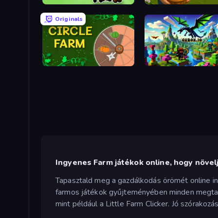
Yellowstone Ranch
Happy Farm
Originals
Circle Farm
Cubox.io
Ingyenes Farm játékok online, hogy növel
Tapasztald meg a gazdálkodás örömét online ing
farmos játékok gyűjteményében minden megtalál
mint például a Little Farm Clicker. Jó szórakozá