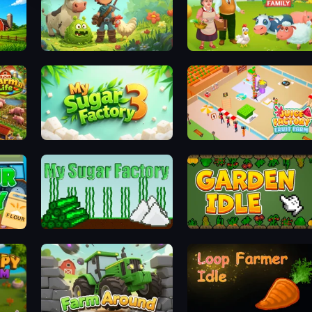
Forest Spirit: Farm & Fight
Farm Family
My Sugar Factory 3
Juice Factory - Fruit Farm
My Sugar Factory
Garden Idle