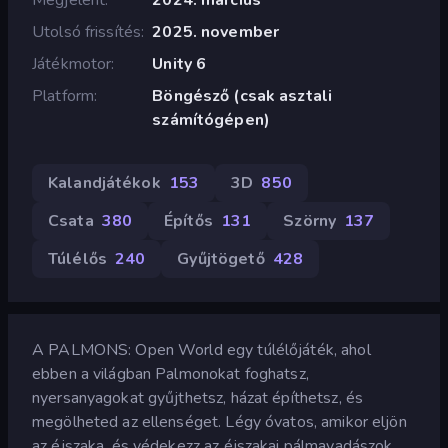
Utolsó frissítés
2025. november
Játékmotor
Unity 6
Platform
Böngésző (csak asztali
számítógépen)
Kalandjátékok
153
3D
850
Csata
380
Építős
131
Szörny
137
Túlélős
240
Gyűjtögető
428
A PALMONS: Open World egy túlélőjáték, ahol
ebben a világban Palmonokat foghatsz,
nyersanyagokat gyűjthetsz, házat építhetsz, és
megölheted az ellenséget. Légy óvatos, amikor eljön
az éjszaka, és védekezz az éjszakai pálmavadászok