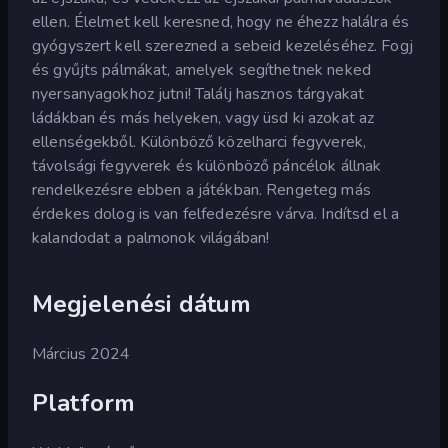
ellen. Élelmet kell keresned, hogy ne éhezz halálra és
gyógyszert kell szerezned a sebeid kezeléséhez. Fogj
és gyűjts pálmákat, amelyek segíthetnek neked
nyersanyagokhoz jutni! Találj hasznos tárgyakat
ládákban és más helyeken, vagy üsd ki azokat az
ellenségekből. Különböző közelharci fegyverek,
távolsági fegyverek és különböző páncélok állnak
rendelkezésre ebben a játékban. Rengeteg más
érdekes dolog is van felfedezésre várva. Indítsd el a
kalandodat a palmonok világában!
Megjelenési dátum
Március 2024
Platform