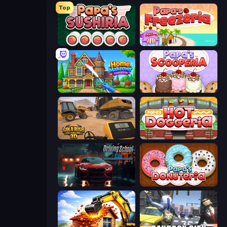
Top
Papa's Sushiria
Papa's Freezeria
Home Makeover Cleaning Game
Papa's Scooperia
Gold Rush: Gold Simulator 3D
Papa's Hot Doggeria
Driving School Simulator
Papa's Donuteria