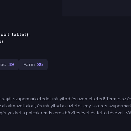
bil, tablet),
d)
tos
49
Farm
85
a saját szupermarketedet irányítod és üzemelteted! Termessz é
zz alkalmazottakat, és irányítsd az üzletet egy sikeres szupermar
gényekkel a polcok rendszeres bővítésével és feltöltésével. Vá