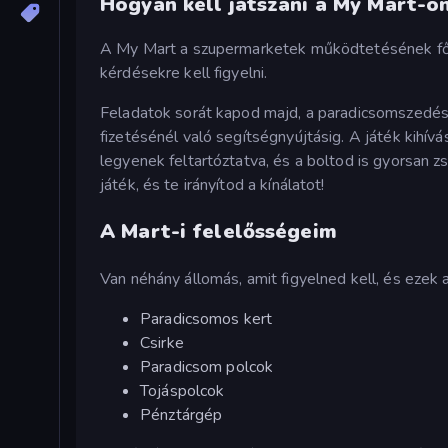
Hogyan kell játszani a My Mart-o
A My Mart a szupermarketek működtetésének főbb 
kérdésekre kell figyelni.
Feladatok sorát kapod majd, a paradicsomszedéstő
fizetésénél való segítségnyújtásig. A játék kihív
legyenek feltartóztatva, és a boltod is gyorsan zs
játék, és te irányítod a kínálatot!
A Mart-i felelősségeim
Van néhány állomás, amit figyelned kell, és ezek 
Paradicsomos kert
Csirke
Paradicsom polcok
Tojáspolcok
Pénztárgép