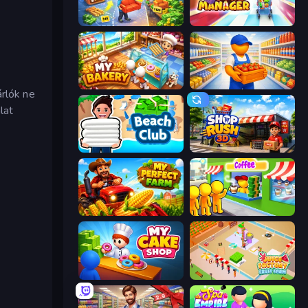
Furniture Master: Idle Tycoon
Store Manager
My bakery
Supermarket Manager
árlók ne
lat
Beach Club
Shop Rush 3D
My Perfect Farm
Coffee Idle
My Cake Shop
Juice Factory - Fruit Farm