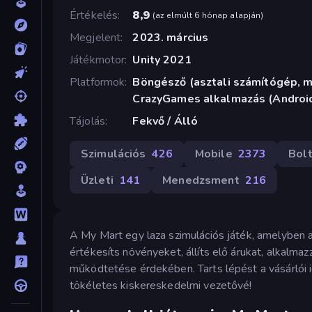
Értékelés
8,9
(
az elmúlt 6 hónap alapján
)
Megjelent
2023. március
Játékmotor
Unity 2021
Platformok
Böngésző (asztali számítógép, mo
CrazyGames alkalmazás (Androi
Tájolás
Fekvő / Álló
Szimulációs
426
Mobile
2373
Bol
Üzleti
141
Menedzsment
216
A My Mart egy laza szimulációs játék, amelyben 
értékesíts növényeket, állíts elő árukat, alkalma
működtetése érdekében. Tarts lépést a vásárlói i
tökéletes kiskereskedelmi vezetővé!