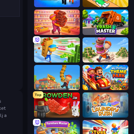
Prison Life
Doctor Hero
Candy Packing Store
Trash Master
Supermarket Empire
Donut Place
Burger Life
My Perfect Theme Park
Top
s
ket
lj a
Grow A Garden | Growden.io
Laundry Rush