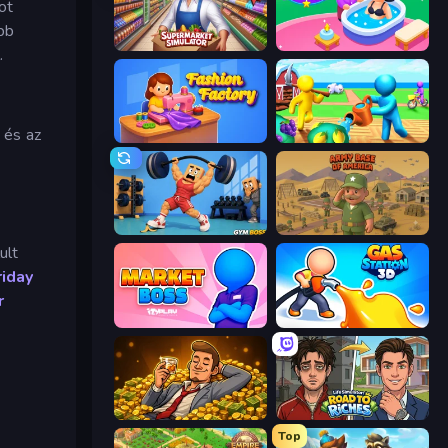
ot
bb
Supermarket Simulator: Store Manager
Spa Empire
.
 és az
Fashion Factory
Farm Land
Gym Boss
Army Base Of America
ult
riday
r
Market Boss
Gas Station 3D
Idle Billionaire Tycoon
Life Simulator: Road to Riches
Top