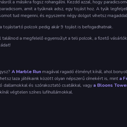
omásról a másikra fogsz rohangálni. Kezdd azzal, hogy paradicsom
paradicsom, amit a tyúknak adsz, egy tojást hoz. A tyúk legfelje
icsomot tud megenni, és egyszerre négy dolgot vihetsz magaddal
 tojástartó polcok pedig akár 9 tojást is befogadhatnak.
 találnod a megfelelő egyensúlyt a teli polcok, a fizető vásárlók
ádat!
gysz?
A Marble Run
magával ragadó élményt kínál, ahol bonyol
etsz laza játékaink között olyan népszerű címekért is, mint
a F
zó dallamokkal és szórakoztató csatákkal, vagy
a Bloons Towe
kínál végtelen színes lufihullámokkal.