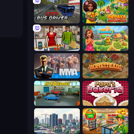
City Bus Driver
Papaya Summer Farm
Shop Master 3D
The Farmers
MMA Manager 2
Homesteads: Dream Farm
Retro Garage
Papa's Bakeria
SuperCity 3D
Supermarket Simulator: Desert