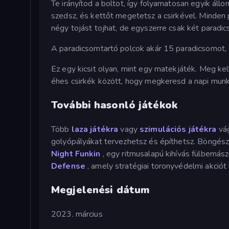
Te irányítod a boltot, így folyamatosan egyik áll
szedsz, és kettőt megetetsz a csirkével. Minden 
négy tojást tojhat, de egyszerre csak két parad
A paradicsomtartó polcok akár 15 paradicsomot, a
Ez egy kicsit olyan, mint egy matekjáték. Meg kell
éhes csirkék között, hogy megkeresd a napi munk
További hasonló játékok
Több
laza játékra
vagy
szimulációs játékra
vá
golyópályákat tervezhetsz és építhetsz. Böngészh
Night Funkin
, egy ritmusalapú kihívás fülbemás
Defense
, amely stratégiai toronyvédelmi akciót 
Megjelenési dátum
2023. március