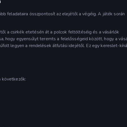
n
feladataira összpontosít az elejétől a végéig. A játék során
l a csirkék etetésén át a polcok feltöltéséig és a vásárlók
ása, hogy egyensúlyt teremts a felelősségeid között, hogy a vás
úfolt legyen a rendelések átfutási idejétől. Ez egy kereslet-kíná
a következők: