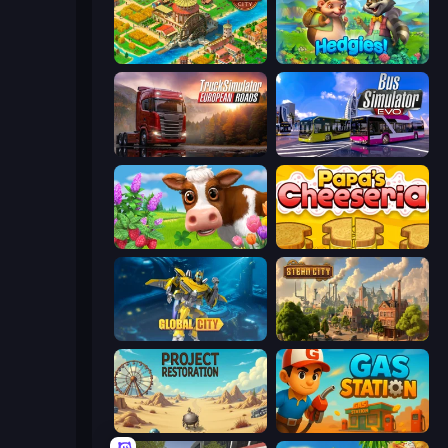
Empire City
Hedgies
Truck Simulator: European Roads
Bus Simulator: EVO
Country Life Meadows
Papa's Cheeseria
Global City
Steam City
Project Restoration
Gas Station