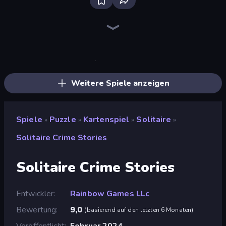
Uno
Solitaire Home Story
Emily's Hotel Solitaire
Spider Solitaire
Gin Rummy Mania
Card Scramble: Viola's Diner
Kings and Queens Solitaire TriPeaks
Kingdom Solitaire
Spider Solitär 2 Suits
Solitaire: The Great Journey
Cardlike
Pocketro
Merge Royal
Social Solitaire
Daily Solitaire Challenge
Spooky Tripeaks
Nébula Tarot Cat
Domino Duel
Weitere Spiele anzeigen
Spiele
Puzzle
Kartenspiel
Solitaire
»
»
»
»
Solitaire Crime Stories
Solitaire Crime Stories
Entwickler
Rainbow Games LLc
Bewertung
9,0
(
basierend auf den letzten 6 Monaten
)
Veröffentlicht
Februar 2024