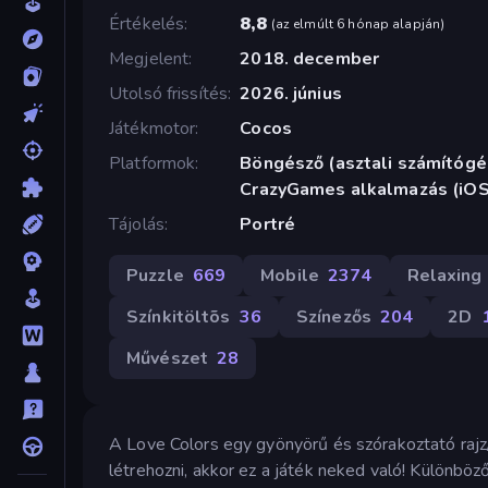
Értékelés
8,8
(
az elmúlt 6 hónap alapján
)
Megjelent
2018. december
Utolsó frissítés
2026. június
Játékmotor
Cocos
Platformok
Böngésző (asztali számítógép
CrazyGames alkalmazás (iOS
Tájolás
Portré
Puzzle
669
Mobile
2374
Relaxing
Színkitöltõs
36
Színezős
204
2D
Művészet
28
A Love Colors egy gyönyörű és szórakoztató rajz
létrehozni, akkor ez a játék neked való! Különböz