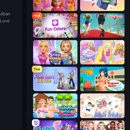
High School Popular Girls
Fill The Fridge
lóban
Hot
 Love
Fun Colors
Shoe Race
ASMR Beauty Care
Fairy Room - Decor Game
Top
Fashion Battle
Pregnant Mother Simulator
Swimming Pool Romance
Brain Tricks: Brain Games