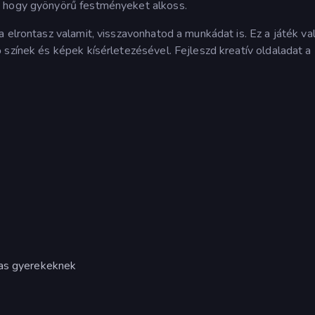
, hogy gyönyörű festményeket alkoss.
a elrontasz valamit, visszavonhatod a munkádat is. Ez a játék va
 színek és képek kísérletezésével. Fejleszd kreatív oldaladat a
mas gyerekeknek