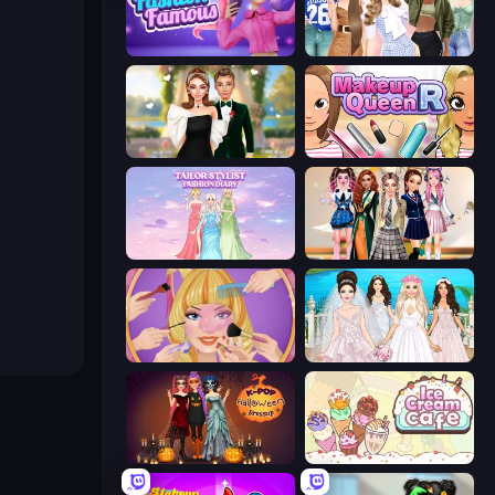
Fashion Famous
Fashion Week 2025
Valentine's Day Proposal
Make Up Queen R
Tailor Stylist: Fashion Diary
Back To School: Uniforms Edition
Extreme Makeover
Model Wedding
K-Pop Halloween Dress Up
Ice Cream Cafe