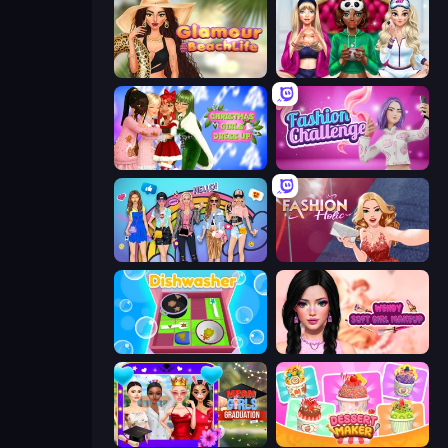
Glamour Beach Life
BFFs Luxury Loungewear
Christmas Girls Dress Up
Fashion Challenge: Catwalk Run
College Girls Team Makeover
Fashion Holic
Dishwasher
Wendy Soft Girl Makeup
Mean Girls Graduation Day
Dessert Maker