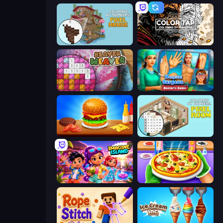
Coloring by Numbers: Pixel House
Color Tap: Coloring by Numbers
Beaver Weaver
Hospital Surgeon: Doctor's Game
Burger Cafe
Coloring by Numbers: Pixel Room
Imagine Island
Pizza Maker