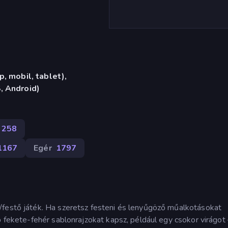
, mobil, tablet),
, Android)
258
1167
Egér
1797
/festő játék. Ha szeretsz festeni és lenyűgöző műalkotásokat
ő fekete-fehér sablonrajzokat kapsz, például egy csokor virágot 