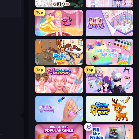
Numicolor
Idol Livestream: Fashion Game
Top
Royal Glow Princess Makeover
KiKi World
Knock Your Mind
Holographic Trends
Top
Top
BFF Makeover - Spa & Dress Up
Anime Couple: Avatar Maker
Nail Salon
Draw Missing Part | DOP Puzzle
–