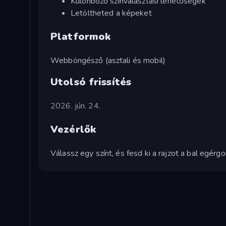
Különböző színválasztási lehetőségek
Letöltheted a képeket
Platformok
Webböngésző (asztali és mobil)
Utolsó frissítés
2026. jún. 24.
Vezérlők
Válassz egy színt, és fesd ki a rajzot a bal egérg