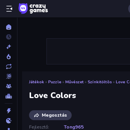
Játékok
»
Puzzle
»
Művészet
»
Színkitöltõs
»
Love C
Love Colors
Megosztás
Fejlesztő
Tong965