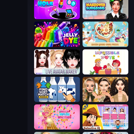
Make Up Hole
Makeover Surgeons
Jelly Dye
ABC Pizza Maker
Live Avatar Maker: Girls
Impossible Date
Find Sort Match - Puzzle
Autumn Glam Gala
Dress To Impress: New Year's Party
Detective IQ: Brain Games