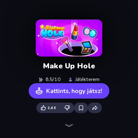
Make Up Hole
8,5/10
Játékterem
Kattints, hogy játsz!
2,6 E