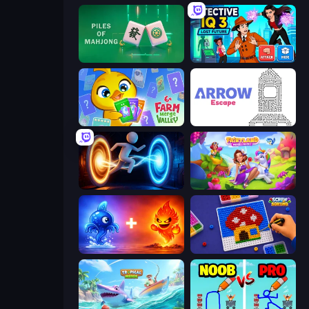
Piles of Mahjong
Detective IQ 3
Farm Merge Valley
Arrow Escape
Portal Escape
Fairyland Merge & Magic
Elemental Monsters: Merge
Screw Sorting