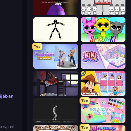
Blob Opera
We Become What We Behold
Stick Animator
Sprunki
Top
Fashion Battle
KiKi World
The Visitor
Detective IQ: Brain Games
ájában
Top
Skeleton Simulator
Holographic Trends
tos, mit
Top