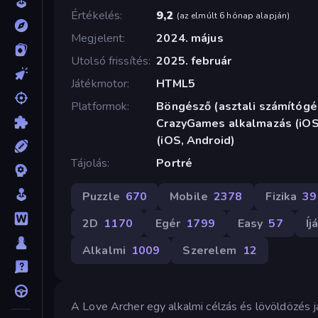
Értékelés
9,2
(
az elmúlt 6 hónap alapján
)
Megjelent
2024. május
Utolsó frissítés
2025. február
Játékmotor
HTML5
Platformok
Böngésző (asztali számítógép
CrazyGames alkalmazás (iOS,
(iOS, Android)
Tájolás
Portré
Puzzle
670
Mobile
2378
Fizika
39
2D
1170
Egér
1799
Easy
57
Íj
Alkalmi
1009
Szerelem
12
A Love Archer egy alkalmi célzás és lövöldözés já