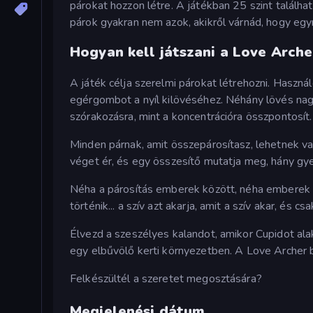
párokat hozzon létre. A játékban 25 szint találha
párok gyakran nem azok, akikről várnád, hogy e
Hogyan kell játszani a Love Arche
A játék célja szerelmi párokat létrehozni. Haszn
egérgombot a nyíl kilövéséhez. Néhány lövés nag
szórakozásra, mint a koncentrációra összpontosít.
Minden párnak, amit összepárosítasz, lehetnek v
véget ér, és egy összesítő mutatja meg, hány gye
Néha a párosítás emberek között, néha emberek 
történik... a szív azt akarja, amit a szív akar, és 
Élvezd a szeszélyes kalandot, amikor Cupidot ala
egy elbűvölő kerti környezetben. A Love Archer b
Felkészültél a szeretet megosztására?
Megjelenési dátum