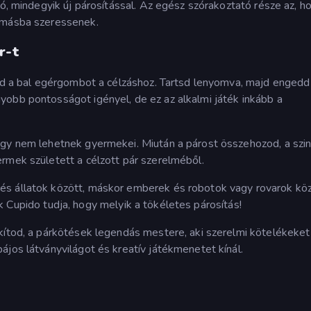
tó, mindegyik új párosítással. Az egész szórakoztató része az, h
gymásba szeressenek.
r-t
áld a bal egérgombot a célzáshoz. Tartsd lenyomva, majd engedd 
yobb pontosságot igényel, de ez az alkalmi játék inkább a
agy nem lehetnek gyermekei. Miután a párost összehozod, a szin
rmek született a célzott pár szerelméből.
és állatok között, máskor emberek és robotok vagy rovarok kö
csak Cupido tudja, hogy melyik a tökéletes párosítás!
kítod, a párkötések legendás mestere, aki szerelmi kötelékeket
ájos látványvilágot és kreatív játékmenetet kínál.