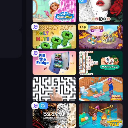
Designville: Merge & Design
Numicolor
Top
Screw Out: Bolts and Nuts
Mergest Kingdom
Fill The Fridge
Mahjongg Solitaire
Arrow Escape: Puzzle
Open House
Color Tap: Coloring by Numbers
Mansion Tale: Merge Secrets