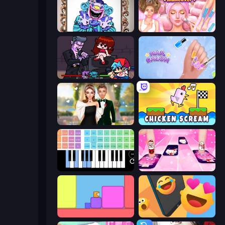
Exhibit of Sorrows
BFF Makeover - Spa & Dress Up
Friday Night Funkin'
Nail Salon
Valentine's Day Proposal
Chicken Scream
Virtual Online Piano
Catch Tiles: Piano Game
Level EATEN!
Reply Run