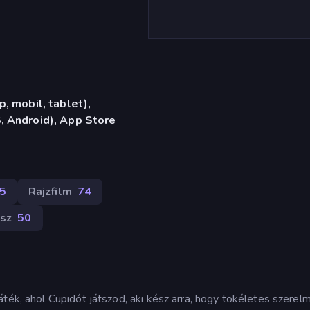
, mobil, tablet),
 Android), App Store
5
Rajzfilm
74
ász
50
ték, ahol Cupidót játszod, aki kész arra, hogy tökéletes szerelm