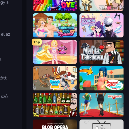
ogy a
Jelly Dye
Office Kissing (Japanese)
el az
Swimming Pool Romance
Anime Couple: Avatar Maker
Top
t
Royal Glow Princess Makeover
Mafia Takedown
zött
Knock Your Mind
Pregnant Mother Simulator
 sző
Bartender The Right Mix
Shoe Race