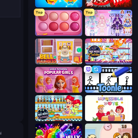
Smileys: Family Tree emoji
Girlfriend from Hell
Top
Top
Piece of Cake: Merge and Bake
Idol Livestream: Fashion Game
Bell Madness
Max Mixed Cuisine
High School Popular Girls
Toonle
Max Mixed Cocktails
Impossible Date
i