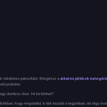
ik tökéletes párosítást. Böngéssz a
alkalmi játékok kategóri
néd próbálni:
li egy dombos úton. Mi történhet?
átékban, hogy megtaláld, ki illik hozzád a legjobban, de légy óva