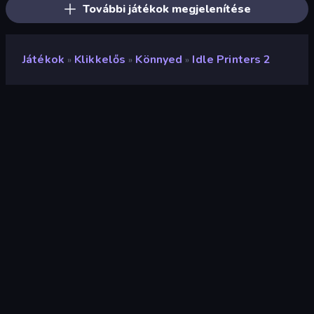
További játékok megjelenítése
Játékok
Klikkelős
Könnyed
Idle Printers 2
»
»
»
Idle Printers 2
Fejlesztő
LeimurGames
Értékelés
9,5
(
az elmúlt 6 hónap alapján
)
Megjelent
2023. március
Utolsó frissítés
2023. március
Játékmotor
HTML5
Platformok
Böngésző (asztali számítógép,
mobil, tablet), CrazyGames
alkalmazás (Android)
Tájolás
Tájkép