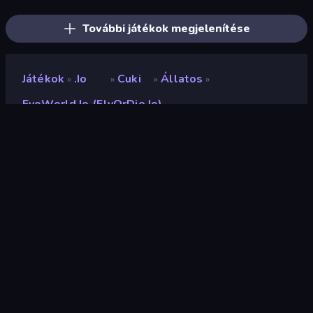
Hexanaut.io
SeaDragons.io
Zombie Hunters Online
További játékok megjelenítése
Játékok
.io
Cuki
Állatos
»
»
»
»
EvoWorld.io (FlyOrDie.io)
EvoWorld.io (FlyOrDie.io)
Fejlesztő
Pixel Voices
Értékelés
8,3
(
az elmúlt 6 hónap alapján
)
Megjelent
2022. szeptember
Játékmotor
Externally hosted (iframe)
Platformok
Böngésző (asztali számítógép,
mobil, tablet), CrazyGames
alkalmazás (iOS, Android), App