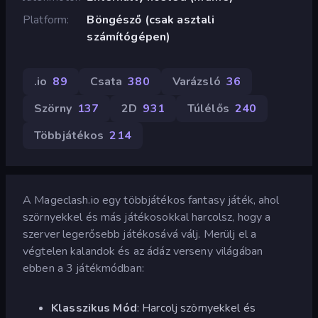
Platform
Böngésző (csak asztali
számítógépen)
.io
89
Csata
380
Varázsló
36
Szörny
137
2D
931
Túlélős
240
Többjátékos
214
A Mageclash.io egy többjátékos fantasy játék, ahol
szörnyekkel és más játékosokkal harcolsz, hogy a
szerver legerősebb játékosává válj. Merülj el a
végtelen kalandok és az ádáz verseny világában
ebben a 3 játékmódban:
Klasszikus Mód
: Harcolj szörnyekkel és