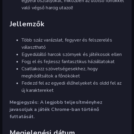
egyedi osztályokat, miközben az utolsó főnökkel
való végső harcig utazol!
Jellemzők
Több száz varázslat, fegyver és felszerelés
választható
Egyedülálló harcok szörnyek és játékosok ellen
Fogj el és fejlessz fantasztikus háziállatokat
Csatlakozz szövetségesekhez, hogy
meghódítsátok a főnököket
Fedezd fel az egyedi élőhelyeket és oldd fel az
új karaktereket
Megjegyzés: A legjobb teljesítményhez
javasoljuk a játék Chrome-ban történő
futtatását.
Megjelenési dátum