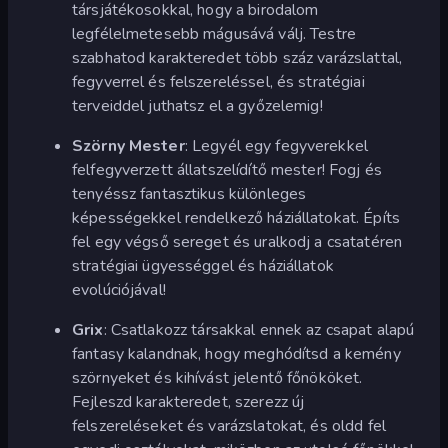
társjátékosokkal, hogy a birodalom
legfélelmetesebb mágusává válj. Testre
szabhatod karakteredet több száz varázslattal,
fegyverrel és felszereléssel, és stratégiai
terveiddel juthatsz el a győzelemig!
Szörny Mester
: Legyél egy fegyverekkel
felfegyverzett állatszelídítő mester! Fogj és
tenyéssz fantasztikus különleges
képességekkel rendelkező háziállatokat. Építs
fel egy végső sereget és uralkodj a csatatéren
stratégiai ügyességgel és háziállatok
evolúciójával!
Grix
: Csatlakozz társakkal ennek az csapat alapú
fantasy kalandnak, hogy meghódítsd a kemény
szörnyeket és kihívást jelentő főnököket.
Fejleszd karakteredet, szerezz új
felszereléseket és varázslatokat, és oldd fel