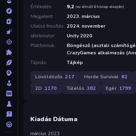
Értékelés
9,2
(
az elmúlt 6 hónap alapján
)
Megjelent
2023. március
Utolsó frissítés
2024. november
Játékmotor
Unity 2020
Platformok
Böngésző (asztali számítógép
CrazyGames alkalmazás (And
Tájolás
Tájkép
Lövöldözős
217
Horde Survival
82
2D
1170
Túlélős
382
Egér
1799
Kiadás Dátuma
március 2023