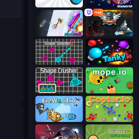
Diep.io
BladeOrbit.io
Hot
BladeBlast.io
EvoWars.io
Shape Shooter 2
Tanky.io
Shape Crusher
Mope.io
EvoWorld.io (FlyOrDie.io)
Copter.io