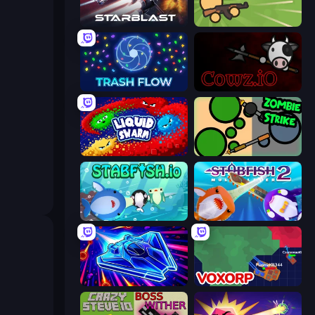
StarBlast
Survev.io
Trash Flow
cowz.io
Liquid Swarm
ZombieStrike
Stabfish.io
Stabfish 2
Stellar Swarm
Voxorp