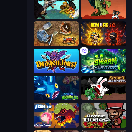
GoBattle.io
Monster Impact
MiniGiants.io
Knife.io
Dragon Joust (.io)
Swarm Survivor
SeaDragons.io
Fantasy Madness
Fish IO
BattleDudes.io