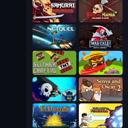
Samurai Madness
BrutalMania.io (Brutal Mania)
Netquel
WarCall.io
SlitherCraft.io
Chompers.io
Clash of Skulls
Senya and Oscar 2
El Dorado Lite
Legend Of Fireball