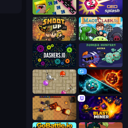
CrazySteve.io
GEOsplash
Shootup.io
Mageclash.io
Dashers.io
Zombie Hunters Online
Balloons.io
PlanetCrush 2
Tanko.io
Blast Miner