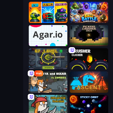
Pumpkin Defense: Merge Cannon
Ball Battle Simulator
Agar.io
Pickaxe Crusher Idle
Tank Evolution
Crusher Clicker
Hot
Senya and Oscar vs Zombies
Ascent of Echoes