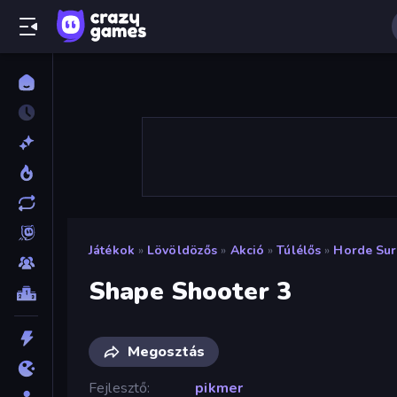
Játékok
»
Lövöldözős
»
Akció
»
Túlélős
»
Horde Sur
Shape Shooter 3
Megosztás
Fejlesztő
pikmer