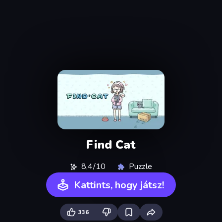
Find Cat
8,4/10
Puzzle
Kattints, hogy játsz!
336