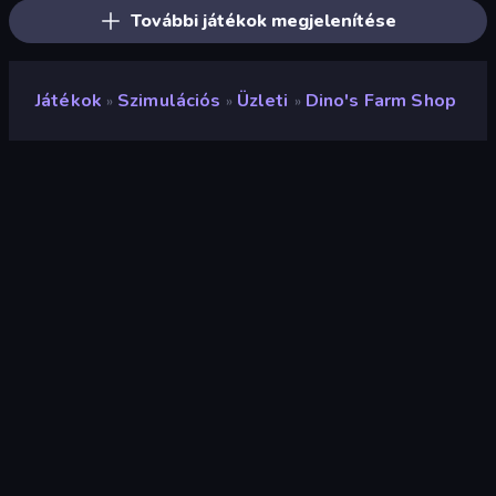
További játékok megjelenítése
Játékok
Szimulációs
Üzleti
Dino's Farm Shop
»
»
»
Dino's Farm Shop
Értékelés
8,9
(
az elmúlt 6 hónap alapján
)
Megjelent
2023. július
Utolsó frissítés
2023. július
Játékmotor
Unity 2022
Platformok
Böngésző (asztali számítógép,
mobil, tablet), CrazyGames
alkalmazás (Android)
Tájolás
Tájkép