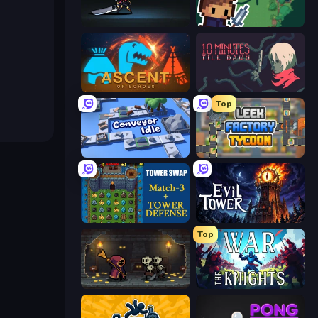
Rogue Tower
Lunar Knight
Ascent of Echoes
10 Minutes Till Dawn
Top
Conveyor Idle
Leek Factory Tycoon
Tower Swap
Evil Tower
Top
Lost Dungeon
War the Knights