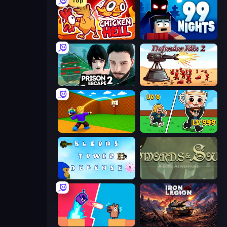
Top
Chicken Hell
99 Nights (Bloxd.io)
Prison Escape 2
Defender Idle 2
Throw a Lucky Block
Brainrot Arena Online
Bloons Tower Defense 3
Swords & Souls
Boom Slingers ReBoom
Iron Legion