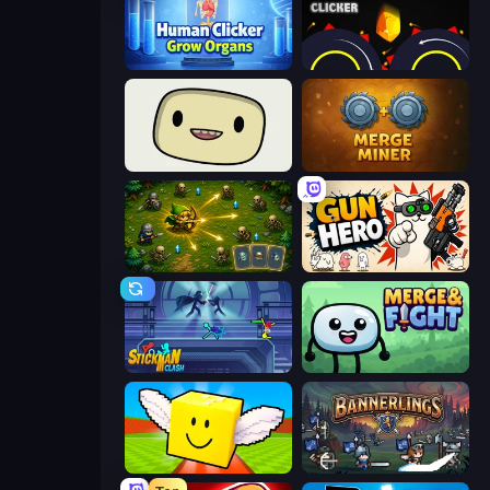
Human Clicker: Grow Organs
Crusher Clicker
SuperWEIRD
Merge Miner
Tiny Ranger
Gun Hero: Cat Survival
Stickman Clash
Merge & Fight
Lucky Brainrot Blocks Online
Bannerlings