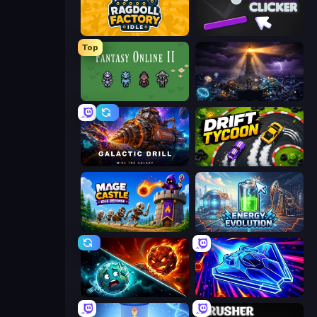
Ragdoll Factory Idle
Pong Clicker
Top
Fantasy Online 2
The Last Lighthouse
Galactic Drill
Drift Tycoon
Mage Castle Idle Defense
Energy Evolution
PlanetCrush 2
Stellar Swarm