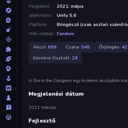
Megjelent
2021. május
Játékmotor
Unity 5.6
Platform
Böngésző (csak asztali számít
Wiki oldalak
Fandom
Akció
699
Csata
548
Őrjöngés
42
Körökre Osztott
28
A Die in the Dungeon egy érdekes akciójáték kock
Megjelenési dátum
2021 március
Fejlesztő