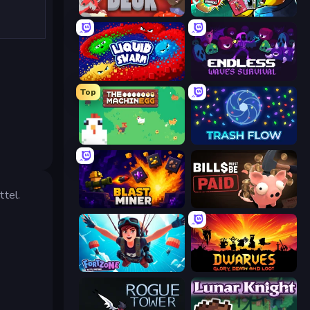
Dungeon Deck
Cardlike
Liquid Swarm
Endless Waves Survival
Top
The MachinEGG
Trash Flow
ttel.
Blast Miner
Bills Must Be Paid
Fortzone Battle Royale
Dwarves: Glory, Death, and Loot