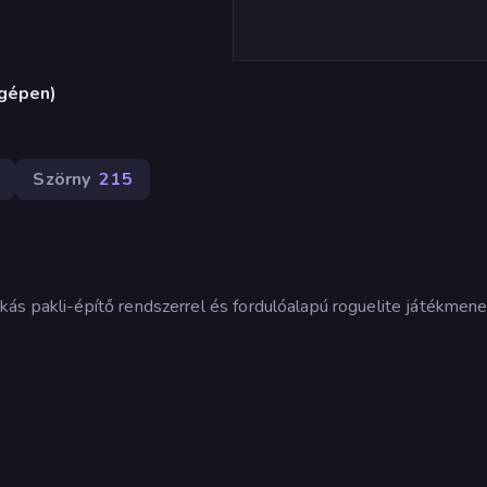
ógépen)
Szörny
215
ás pakli-építő rendszerrel és fordulóalapú roguelite játékmene