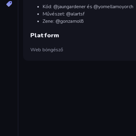
Kód: @jaungardener és @yomellamoyorch
Művészet: @alartsf
Zene: @gonzamol8
Platform
Web böngésző