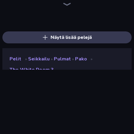
The White Room 2
The White Room
Paint Room Escape
Game Cafe Escape
Elevator Room Escape
Bathroom Escape
Vault Room Escape
Space Museum Escape
Machine Room Escape
Mirror Room Escape
Video Studio Escape
House Escape: Office
Design House Escape
Puzzle Room Escape
Kitchen Escape
Escape or Die 4
The White Room 5
Escape or Die
Näytä lisää pelejä
Pelit
Seikkailu
Pulmat
Pako
»
»
»
»
The White Room 3
The White Room 3
Kehittäjä
Isotronic
Luokitus
8,6
(
viimeisten 6 kuukauden perusteella
)
Julkaistu
huhtikuu 2022
Viimeksi päivitetty
kesäkuu 2022