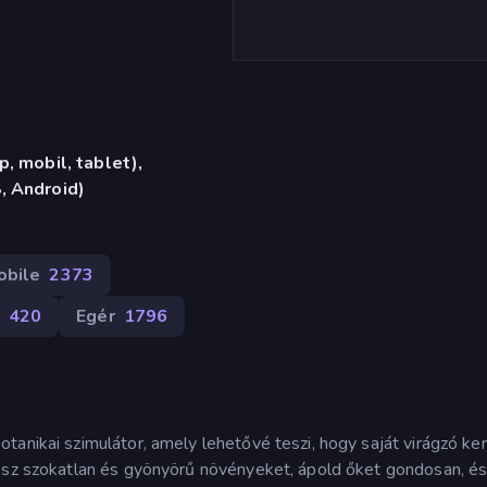
, mobil, tablet),
, Android)
obile
2373
420
Egér
1796
tanikai szimulátor, amely lehetővé teszi, hogy saját virágzó ker
essz szokatlan és gyönyörű növényeket, ápold őket gondosan, é