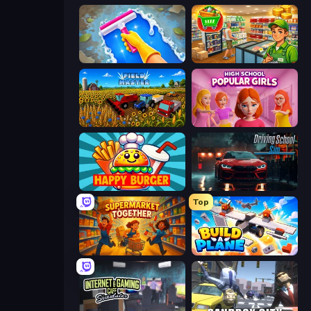
Hotel Rush: Merge Story
Supermarket Simulator: Desert
Field Master
High School Popular Girls
Happy Burger
Driving School Simulator
Top
Supermarket Together
Build A Plane