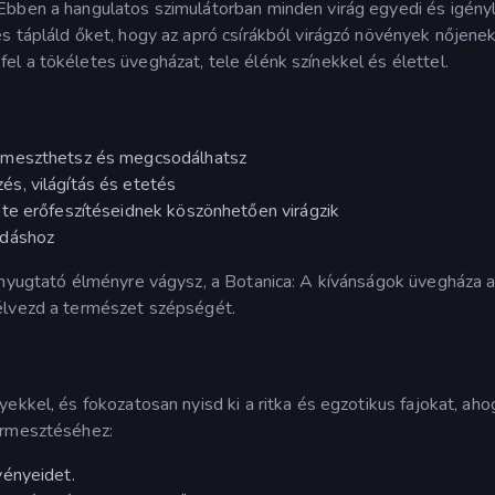
Ebben a hangulatos szimulátorban minden virág egyedi és igényl
s tápláld őket, hogy az apró csírákból virágzó növények nőjenek
l a tökéletes üvegházat, tele élénk színekkel és élettel.
rmeszthetsz és megcsodálhatsz
s, világítás és etetés
te erőfeszítéseidnek köszönhetően virágzik
ódáshoz
 nyugtató élményre vágysz, a Botanica: A kívánságok üvegháza 
élvezd a természet szépségét.
ekkel, és fokozatosan nyisd ki a ritka és egzotikus fajokat, aho
ermesztéséhez:
vényeidet.