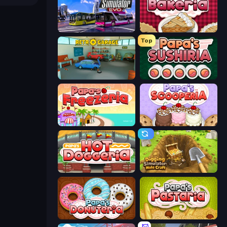
Bus Simulator: EVO
Papa's Bakeria
Top
Retro Garage
Papa's Sushiria
Papa's Freezeria
Papa's Scooperia
Papa's Hot Doggeria
Digging Simulator: Hole Craft
Papa's Donuteria
Papa's Pastaria