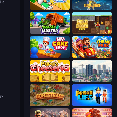
i a
.
Doctor Hero
Global City
Trash Master
Gold Digger FRVR
My Cake Shop
My Perfect Theme Park
a
Papa's Cheeseria
SuperCity 3D
gy
Homesteads: Dream Farm
Prison Life