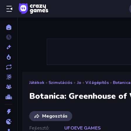
Játékok
»
Szimulációs
»
.io
»
Világépítős
»
Botanica
Botanica: Greenhouse of
Megosztás
Fejlesztő
UFOEVE GAMES