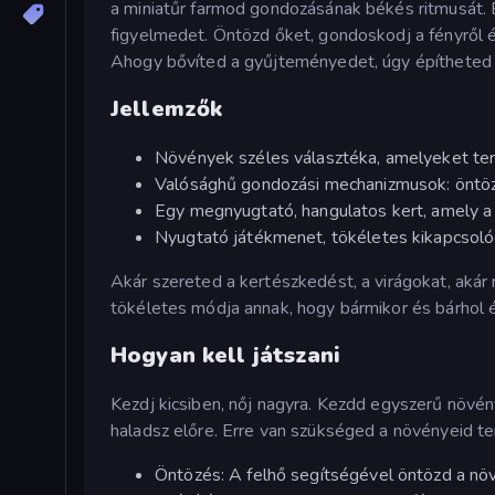
a miniatűr farmod gondozásának békés ritmusát. 
figyelmedet. Öntözd őket, gondoskodj a fényről é
Ahogy bővíted a gyűjteményedet, úgy építheted fe
Jellemzők
Növények széles választéka, amelyeket te
Valósághű gondozási mechanizmusok: öntözé
Egy megnyugtató, hangulatos kert, amely a 
Nyugtató játékmenet, tökéletes kikapcsol
Akár szereted a kertészkedést, a virágokat, akár
tökéletes módja annak, hogy bármikor és bárhol 
Hogyan kell játszani
Kezdj kicsiben, nőj nagyra. Kezdd egyszerű növény
haladsz előre. Erre van szükséged a növényeid t
Öntözés: A felhő segítségével öntözd a nö