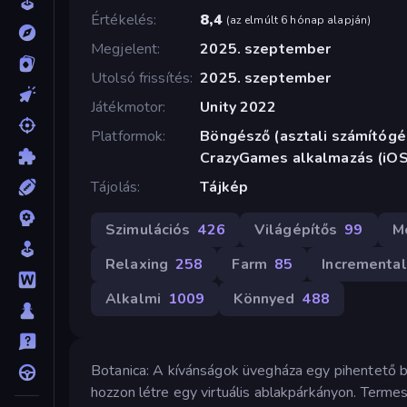
Értékelés
8,4
(
az elmúlt 6 hónap alapján
)
Megjelent
2025. szeptember
Utolsó frissítés
2025. szeptember
Játékmotor
Unity 2022
Platformok
Böngésző (asztali számítógép
CrazyGames alkalmazás (iOS
Tájolás
Tájkép
Szimulációs
426
Világépítős
99
M
Relaxing
258
Farm
85
Incremental
Alkalmi
1009
Könnyed
488
Botanica: A kívánságok üvegháza egy pihentető bo
hozzon létre egy virtuális ablakpárkányon. Term