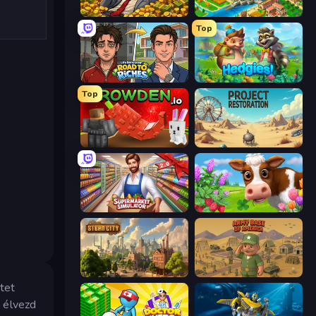
Idle Billionaire Tycoon
Empire City
Top
Life Simulator: Road to Riches
Hedgies
Top
Grow A Garden | Growden.io
Project Restoration
Supermarket Simulator: Store Manager
Country Life Meadows
Steam City
Army Base Of America
tet
s élvezd