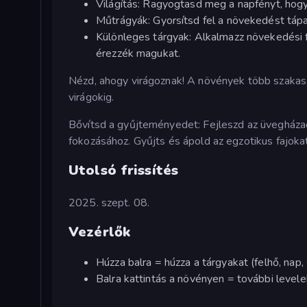
Világítás: Ragyogtasd meg a napfényt, hog
Műtrágyák: Gyorsítsd fel a növekedést táp
Különleges tárgyak: Alkalmazz növekedési 
érezzék magukat.
Nézd, ahogy virágoznak! A növények több szakaszo
virágokig.
Bővítsd a gyűjteményedet: Fejleszd az üvegházad
fokozásához. Gyűjts és ápold az egzotikus fajok
Utolsó frissítés
2025. szept. 08.
Vezérlők
Húzza balra = húzza a tárgyakat (felhő, nap, 
Balra kattintás a növényen = további levele