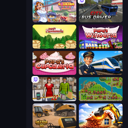
Cooking Festival
City Bus Driver
Papa's Pancakeria
Papa's Wingeria
Papas Cupcakeria
Idle Train Empire Tycoon
Shop Master 3D
City Idle
Gold Rush: Gold Simulator 3D
City Constructor