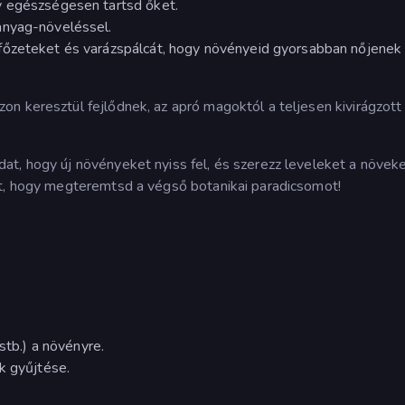
y egészségesen tartsd őket.
anyag-növeléssel.
főzeteket és varázspálcát, hogy növényeid gyorsabban nőjenek 
n keresztül fejlődnek, az apró magoktól a teljesen kivirágzott
at, hogy új növényeket nyiss fel, és szerezz leveleket a növek
at, hogy megteremtsd a végső botanikai paradicsomot!
stb.) a növényre.
k gyűjtése.