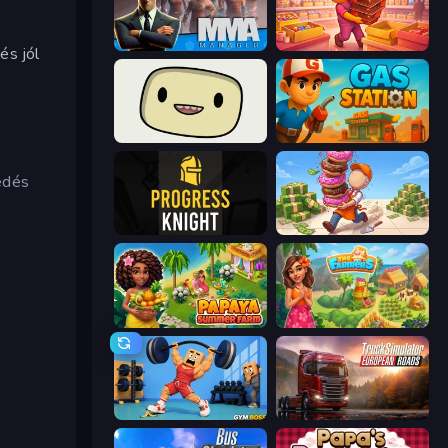
MMA Manager 2
Candy Packing Store
és jól
SuperWEIRD
Gas Station
edés
Progress Knight
Donut Place
Papaya Summer Farm
The Farmers
Gym Boss
Truck Simulator: European Roads