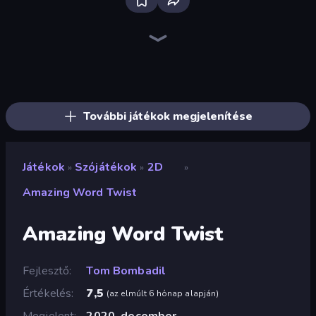
Bloxd.io
Ragdoll Archers
EvoWars.io
Piece of Cake: Merge and Bake
Veck.io
Traffic Rider
Racing Limits
Mahjongg Solitaire
Screw Out: Bolts and Nuts
Words of Wonders
Piles of Mahjong
Designville: Merge & Design
Space Waves
Miniblox
SkillWarz
Stickman Clash
Fortzone Battle Royale
Arrow Escape
További játékok megjelenítése
Játékok
Szójátékok
2D
»
»
»
Amazing Word Twist
Amazing Word Twist
Fejlesztő
Tom Bombadil
Értékelés
7,5
(
az elmúlt 6 hónap alapján
)
Megjelent
2020. december