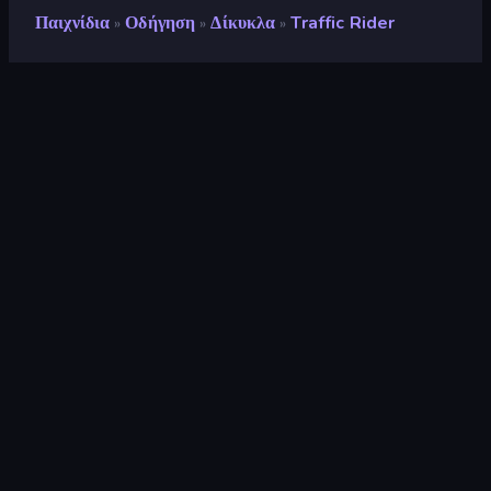
Παιχνίδια
Οδήγηση
Δίκυκλα
Traffic Rider
»
»
»
Traffic Rider
Προγραμματιστής
skgames
Αξιολόγηση
9,0
(
με βάση τους τελευταίους 6 μήνες
)
Κυκλοφόρησε
Μάρτιος 2025
Τελευταία ενημέρωση
Απρίλιος 2025
Μηχανή παιχνιδιών
Unity 6
Πλατφόρμες
Πρόγραμμα περιήγησης
(επιτραπέζιος υπολογιστής,
κινητό, tablet), Εφαρμογή
CrazyGames (Android), App
Store (iOS, Android)
Προσανατολισμός
Οριζόντια διάταξη