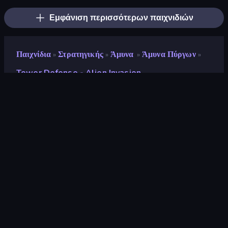
Εμφάνιση περισσότερων παιχνιδιών
Παιχνίδια
Στρατηγικής
Άμυνα
Άμυνα Πύργων
»
»
»
»
Tower Defense - Alien Invasion
Tower Defense - Alien
Invasion
Προγραμματιστής
Onduck Games
Αξιολόγηση
8,1
(
με βάση τους τελευταίους 6 μήνες
)
Κυκλοφόρησε
Σεπτέμβριος 2025
Τελευταία ενημέρωση
Σεπτέμβριος 2025
Μηχανή παιχνιδιών
HTML5
Πλατφόρμες
Πρόγραμμα περιήγησης