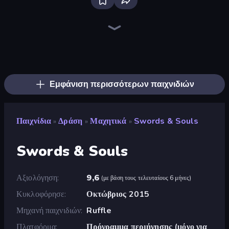
Bloxd.io
Ragdoll Archers
EvoWars.io
Veck.io
Piece of Cake: Merge and Bake
Racing Limits
Traffic Rider
Mahjongg Solitaire
Screw Out: Bolts and Nuts
Words of Wonders
Piles of Mahjong
Designville: Merge & Design
Miniblox
Space Waves
Stickman Clash
SkillWarz
Fortzone Battle Royale
Arrow Escape
Εμφάνιση περισσότερων παιχνιδιών
Παιχνίδια
Δράση
Μαχητικά
Swords & Souls
»
»
»
Swords & Souls
Αξιολόγηση
9,6
(
με βάση τους τελευταίους 6 μήνες
)
Κυκλοφόρησε
Οκτώβριος 2015
Μηχανή παιχνιδιών
Ruffle
Πλατφόρμα
Πρόγραμμα περιήγησης (μόνο για