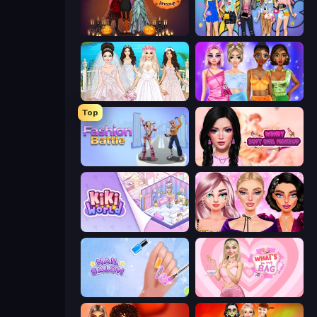
K-Pop Halloween Dress Up
College Girls Team Makeover
Model Wedding
Monochrome Looks
Top
Fashion Battle
Wendy Soft Girl Makeup
KiKi World
New Year Makeup Trends
Nail Salon
What's In My Bag