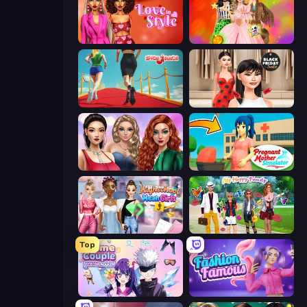
Love In Style
Iconic Halloween Costumes
Shoe Race
Shopaholic Black Friday
Colored Denim Trends
Pregnant Mother Simulator
Highschool Mean Girls 3
Superstar Family Dress Up
Top
Anime Couple: Avatar Maker
Fashion Famous