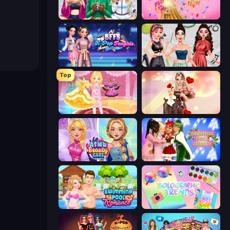
BFFs Luxury Loungewear
Dress To Impress: New Year's Party
BFFs K-Pop Fangirls
Brat Girl Summer
Top
Royal Glow Princess Makeover
GRWM Date Night
ASMR Beauty Care
Christmas Girls Dress Up
Swimming Pool Romance
Holographic Trends