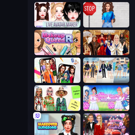
Live Avatar Maker: Girls
Street Style Fashion
Make Up Queen R
Royal Dress Up - Fashion Queen
Highschool Mean Girls 2
College Girl & Boy Makeover
House of Fashion
College Sport Team Makeover