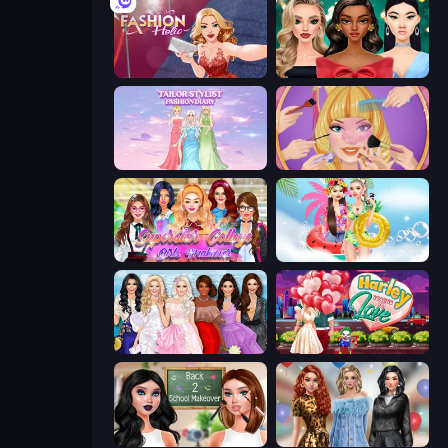
Fashion Holic
New Year's Eve Makeup
Tailor Stylist: Fashion Diary
Extreme Makeover
Superstar College Girls Makeover
Ibiza Foam Party
Model Dress Up Girl
Harley Learns To Love
Back 2 School Makeover
Black Friday Mystery Sale