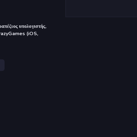
απέζιος υπολογιστής,
CrazyGames (iOS,