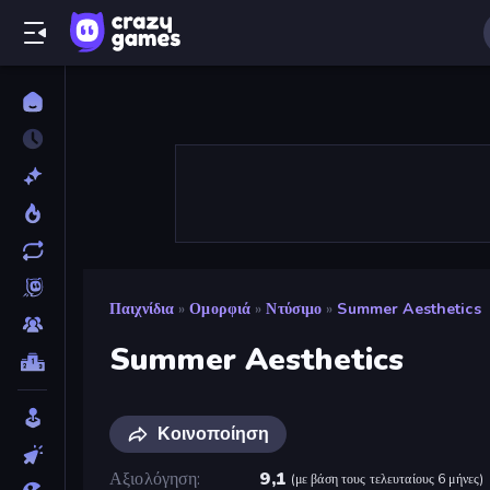
Παιχνίδια
»
Ομορφιά
»
Ντύσιμο
»
Summer Aesthetics
Summer Aesthetics
Κοινοποίηση
Αξιολόγηση
9,1
(
με βάση τους τελευταίους 6 μήνες
)