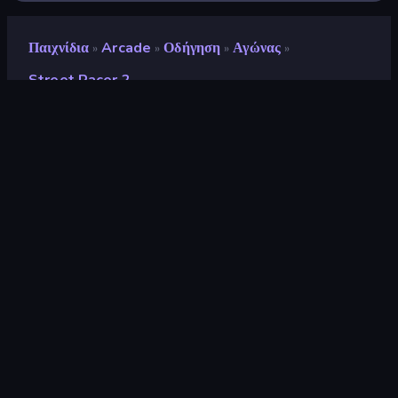
Παιχνίδια
Arcade
Οδήγηση
Αγώνας
»
»
»
»
Street Racer 2
Street Racer 2
Προγραμματιστής
Galina
Αξιολόγηση
8,5
(
με βάση τους τελευταίους 6 μήνες
)
Κυκλοφόρησε
Ιανουάριος 2025
Τελευταία ενημέρωση
Ιούλιος 2026
Μηχανή παιχνιδιών
Unity 6
Πλατφόρμα
Πρόγραμμα περιήγησης
(επιτραπέζιος υπολογιστής,
κινητό, tablet)
Προσανατολισμός
Οριζόντια διάταξη