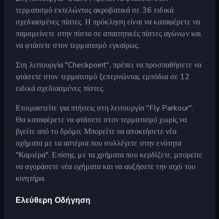
τερματισμό εκτελώντας ακροβατικά σε 36 ειδικά
σχεδιασμένες πίστες. Η πρόκληση είναι να καταφέρετε να
παραμείνετε στην πίστα σε απαιτητικές πίστες αγώνων και
να φτάσετε στον τερματισμό εγκαίρως.
Στη λειτουργία "Checkpoint", πρέπει να προσπαθήσετε να
φτάσετε στον τερματισμό ξεπερνώντας εμπόδια σε 12
ειδικά σχεδιασμένες πίστες.
Ετοιμαστείτε για πτήσεις στη λειτουργία "Fly Parkour".
Θα καταφέρετε να φτάσετε στον τερματισμό χωρίς να
βγείτε από το δρόμο; Μπορείτε να αποκτήσετε νέα
οχήματα με τα αστέρια που συλλέγετε στην ενότητα
"Καριέρα". Επίσης, με τα χρήματα που κερδίζετε, μπορείτε
να αγοράσετε νέα οχήματα και να αυξήσετε την ισχύ του
κινητήρα.
Ελεύθερη Οδήγηση