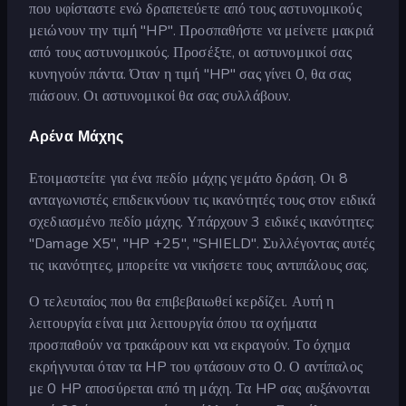
που υφίσταστε ενώ δραπετεύετε από τους αστυνομικούς
μειώνουν την τιμή "HP". Προσπαθήστε να μείνετε μακριά
από τους αστυνομικούς. Προσέξτε, οι αστυνομικοί σας
κυνηγούν πάντα. Όταν η τιμή "HP" σας γίνει 0, θα σας
πιάσουν. Οι αστυνομικοί θα σας συλλάβουν.
Αρένα Μάχης
Ετοιμαστείτε για ένα πεδίο μάχης γεμάτο δράση. Οι 8
ανταγωνιστές επιδεικνύουν τις ικανότητές τους στον ειδικά
σχεδιασμένο πεδίο μάχης. Υπάρχουν 3 ειδικές ικανότητες:
"Damage X5", "HP +25", "SHIELD". Συλλέγοντας αυτές
τις ικανότητες, μπορείτε να νικήσετε τους αντιπάλους σας.
Ο τελευταίος που θα επιβεβαιωθεί κερδίζει. Αυτή η
λειτουργία είναι μια λειτουργία όπου τα οχήματα
προσπαθούν να τρακάρουν και να εκραγούν. Το όχημα
εκρήγνυται όταν τα HP του φτάσουν στο 0. Ο αντίπαλος
με 0 HP αποσύρεται από τη μάχη. Τα HP σας αυξάνονται