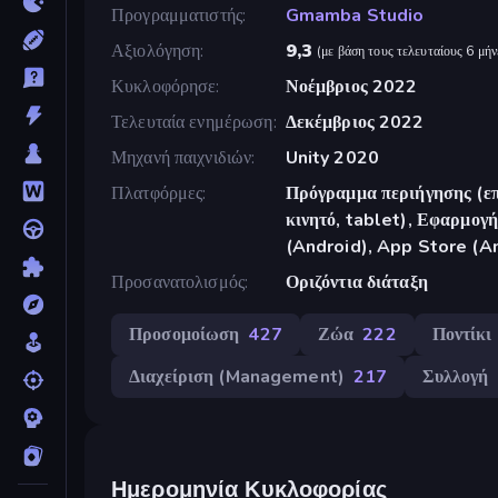
Προγραμματιστής
Gmamba Studio
Αξιολόγηση
9,3
(
με βάση τους τελευταίους 6 μήν
Κυκλοφόρησε
Νοέμβριος 2022
Τελευταία ενημέρωση
Δεκέμβριος 2022
Μηχανή παιχνιδιών
Unity 2020
Πλατφόρμες
Πρόγραμμα περιήγησης (επ
κινητό, tablet), Εφαρμο
(Android), App Store (A
Προσανατολισμός
Οριζόντια διάταξη
Προσομοίωση
427
Ζώα
222
Ποντίκι
Διαχείριση (Management)
217
Συλλογή
Ημερομηνία Κυκλοφορίας