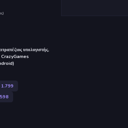
ες
)
ιτραπέζιος υπολογιστής,
γή CrazyGames
ndroid)
1.799
598