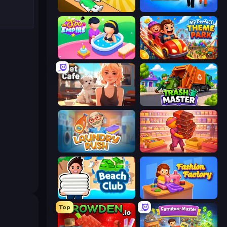
Doctor Hero
Prison Life
Spa Empire
My Perfect Theme Park
Pet Cafe
Trash Master
Laundry Rush
Candy Packing Store
Beach Club
Fashion Factory
Top