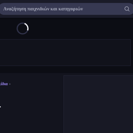
ίδια
»
l