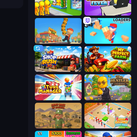
Coffee Idle
StartUp Fever
Burger Life
Loaders Inc
Shop Rush 3D
My Perfect Farm
Store Manager
The Hustler
Army Base Of America
Juice Factory - Fruit Farm