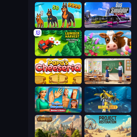
Dogs vs Aliens
Bus Simulator: EVO
Lumber Harvest: Tree Cutting Game
Country Life Meadows
Papa's Cheeseria
High School Teacher Simulator
Hospital Surgeon: Doctor's Game
Global City