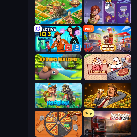
Empire City
Home Pin 2
Hot
Detective IQ 3
Idle Car Service: Tycoon
Beaver Builder
Cat Snack Bar
Hedgies
Idle Billionaire Tycoon
Top
Ring Restaurant
Truck Simulator: European Roads