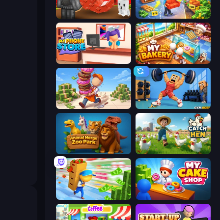
Grow A Garden | Growden.io
Furniture Master: Idle Tycoon
My Phone Store
My bakery
Donut Place
Gym Boss
Animal Merge Zoo Park
Catch the Hen
Supermarket Empire
My Cake Shop