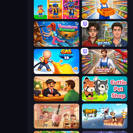
Music Band
Supermarket Manager
Underwater Survival
Life Simulator: Road to Riches
Gas Station 3D
Supermarket Simulator: Store Manager
Idle Hotel Empire Tycoon
Cuttie Pet Shop
Boba Shop
Raft Life