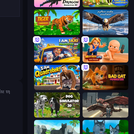
Dragon Simulator 3D
Cat Life Simulator 3D
Tiger Simulator 3D
Python Snake Simulator
I Am Taxi Prankster Sim
Mother Life Simulator: Prank
I Am Quadrober!
Bad Cat Prankster
τε τη
Dog Simulator 3D
Dragon Vice City