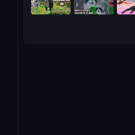
Dog Simulator 3D
Raccoon Adventure: City Simulator 3D