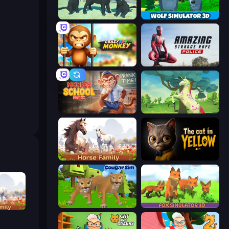
Panther Family Simulator 3D
Wolf Simulator: Wild Animals 3D
Crazy Zoo Monkey
Amazing Strange Rope Police
Monkey School Prank
Unicorn Family Simulator Magic World
Horse Simulator 3D
The Cat in Yellow
Cougar Simulator: Big Cats
Fox Simulator 3D
ator 3D