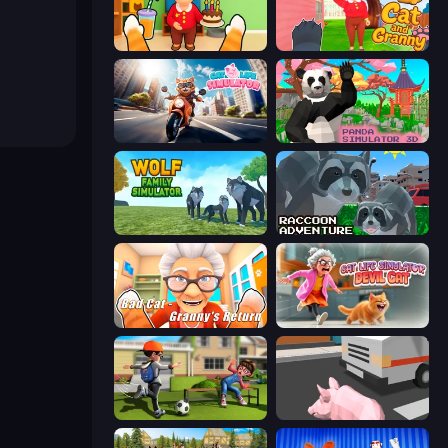
Cat and Granny
Cat and Granny 2
Cat Life Simulator
Panda Simulator 3D
Wolf Family Simulator
Raccoon Adventure: City Simulator 3D
Bad Cat - Granny's Return
Cat Life Simulator: Devil Cat
The Prank King
Crazy Pig Simulator