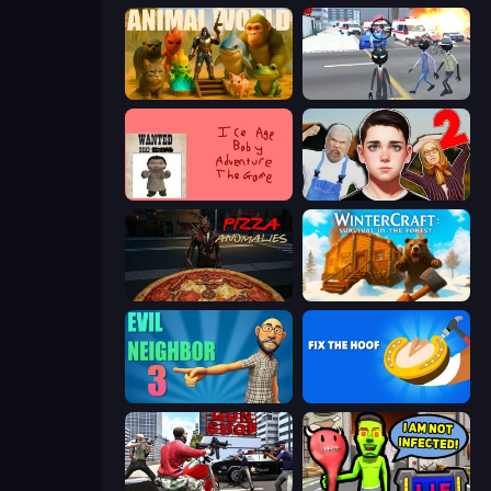
Animal World
Amazing Crime Strange Stickman
Kill the Ice Age Baby Adventure
Schoolboy Escape 2
Pizza Anomalies
WinterCraft: Survival in the Forest
Evil Neighbor 3
Fix The Hoof