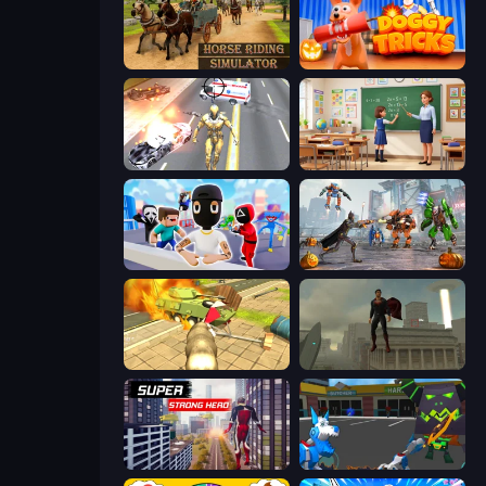
Horse Riding Simulator
Doggy Tricks
Super Crime Steel War Hero
High School Teacher Simulator
Mr. Dude: Online Multiverse Challenge
Flying Bat Robot Car Transform Game
Wild Animal Zoo City Simulator
The Superman - Theme is Aliens
Super Strong Hero
Robot Dog City Simulator