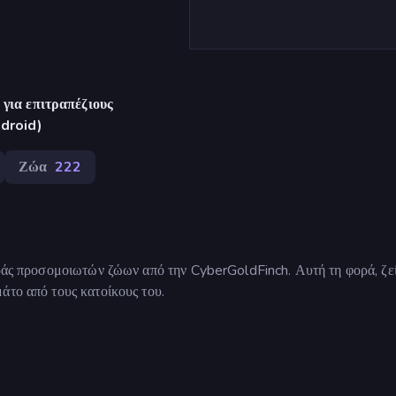
για επιτραπέζιους
ndroid)
Ζώα
222
ιράς προσομοιωτών ζώων από την CyberGoldFinch. Αυτή τη φορά, ζεί
άτο από τους κατοίκους του.