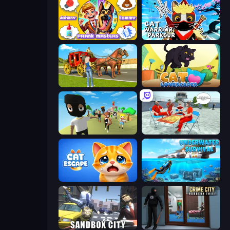
Johnny n Tommy - Prank Masters
Cat Warrior Parkour
Horse Cart Transport Taxi Game
Cat Lovescapes
Mr. Dude: King of the Hill
Alcatraz Prison Escape Plan
Cat Escape
Underwater Survival: Deep Dive
Sandbox City
Crime City Robbery Thief Games