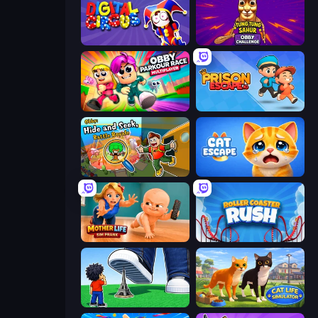
Digital Circus: Parkour Game
Tung Tung Sahur: Obby Challenge
Obby Parkour Race: Multiplayer
Prison Escape.io
Obby: Hide and Seek, Battle Royale
Cat Escape
Mother Life Simulator: Prank
Roller Coaster Rush
Obby: Click and Grow
Cat Life Simulator 3D