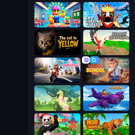
Obby: Dumb or Genius IQ Test
Cat Warrior Parkour
The Cat in Yellow
Parrot Simulator
Cat Life Simulator
Monkey School Prank
Unicorn Family Simulator Magic World
Obby Plane Power Challenge: Fly