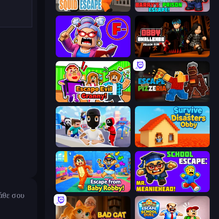
Obby World: Squid Escape
Barry's Prison Escape!
Escape From School: Angry Teacher!
Obby Challenge: Prison Run
Escape Evil Granny!
Escape From Pizzeria
Mr. Dude: Online Multiverse Challenge
Survive the Disasters: Obby
Escape From Baby Robby!
School Escape: Mr. MeanieHead!
κάθε σου