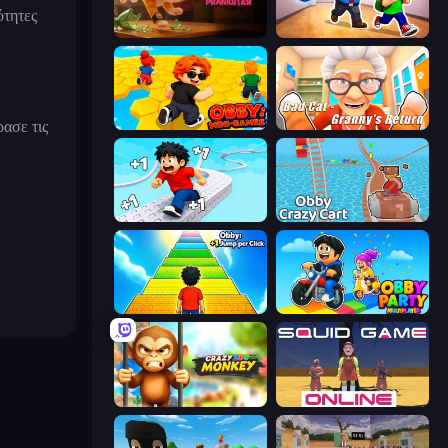
ότητες
Bad Cat Prankster
Escape School Duel
ασε τις
Obby: Mini-Games
Bad Cat - Granny's Return
Speed per Click: Obby
Obby: Crazy Cart
Obby: +1 Jump per Click
Obby Party Multiplayer
Crazy Zoo Monkey
Squid Game Online