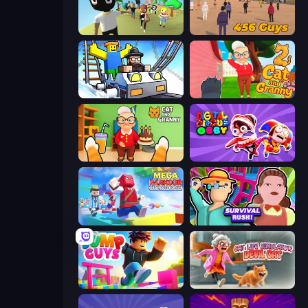
Mr. Dude: King of the Hill
456 Guys
Obby: Ride Carts
Cat and Granny 2
Cat and Granny
Digital Circus: Obby
Mega Parkour: Obby Escape Run
Survival Rush!
Jump Guys
Cat Life Simulator: Devil Cat