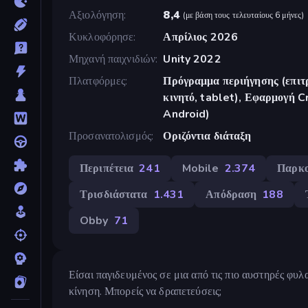
Αξιολόγηση
8,4
(
με βάση τους τελευταίους 6 μήνες
)
Κυκλοφόρησε
Απρίλιος 2026
Μηχανή παιχνιδιών
Unity 2022
Πλατφόρμες
Πρόγραμμα περιήγησης (επιτρ
κινητό, tablet), Εφαρμογή 
Android)
Προσανατολισμός
Οριζόντια διάταξη
Περιπέτεια
241
Mobile
2.374
Παρκ
Τρισδιάστατα
1.431
Απόδραση
188
Obby
71
Είσαι παγιδευμένος σε μια από τις πιο αυστηρές φυ
κίνηση. Μπορείς να δραπετεύσεις;