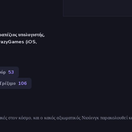
απέζιος υπολογιστής,
CrazyGames (iOS,
ούρ
53
Τρέξιμο
106
λακές στον κόσμο, και ο κακός αξιωματικός Νιούινγκ παρακολουθεί 