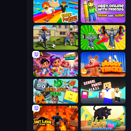
Obby: Parkour with Ragdoll
Obby With Friends: Draw and Jump
The Prank King
Obby: Gym Simulator, Escape
Imagine Island
Doggy Tricks
Find The Pets
School Panic
Hot Lava Floor
Cat Lovescapes