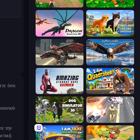
Parrot Simulator
Tiger Simulator 3D
Dragon Simulator 3D
Cat Life Simulator 3D
Dragon Vice City
Python Snake Simulator
σετε όσο
Amazing Strange Rope Police
I Am Quadrober!
ρουνιού
Dog Simulator 3D
Super Crime Steel War Hero
τε την
ρετική