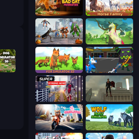
Bad Cat Prankster
Horse Simulator 3D
Flying Bat Robot Car Transform Game
Unicorn Family Simulator Magic World
or 3D
Fox Simulator 3D
Robot Dog City Simulator
Super Strong Hero
The Superman - Theme is Aliens
Cat Life Simulator
Wolf Family Simulator