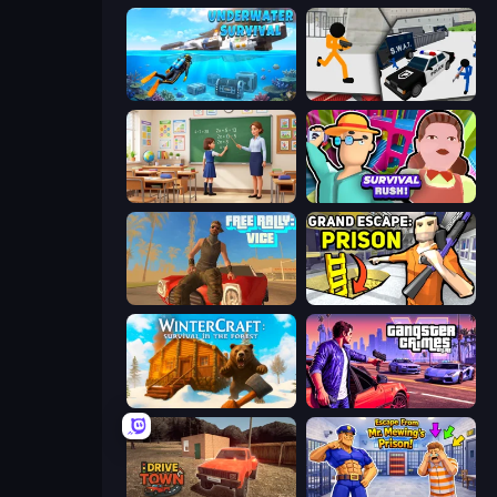
Underwater Survival: Deep Dive
Stickman Prison: Counter Assault
High School Teacher Simulator
Survival Rush!
Free Rally: Vice
Grand Escape: Prison
WinterCraft: Survival in the Forest
Gangster Crimes Online 6: Mafia City