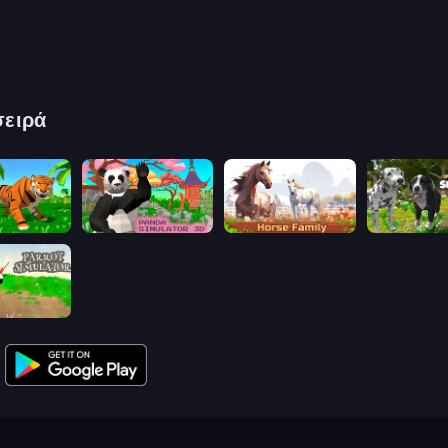
σειρά
mulator 3D
Panda Simulator 3D
Horse Simulator 3D
Dog Simulat
mulator