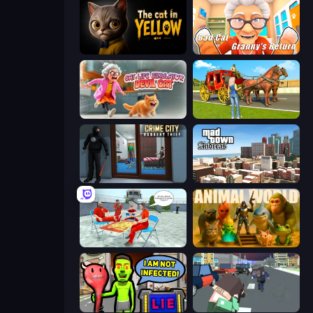
The Cat in Yellow
Bad Cat - Granny's Return
Cat Life Simulator: Devil Cat
Horse Cart Transport Taxi Game
Crime City Robbery Thief Games
Mad Town Andreas: Mafia Storie
Alcatraz Prison Escape Plan
Animal World
I Am Not Infected!
Pixel Stories 2: Night of Payoff