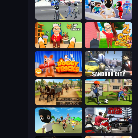
Amazing Crime Strange Stickman
Mr. Dude: Online Multiverse Challenge
Cat and Granny
Cat and Granny 2
Doggy Tricks
Sandbox City
Horse Riding Simulator
The Prank King
Mr. Dude: King of the Hill
Grand Action Simulator: New York