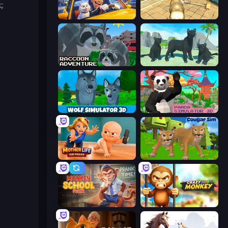
ς;
I Am Taxi Prankster Sim
Wild Animal Zoo City Simulator
Raccoon Adventure: City Simulator 3D
Panther Family Simulator 3D
e
Wolf Simulator: Wild Animals 3D
Panda Simulator 3D
Mother Life Simulator: Prank
Cougar Simulator: Big Cats
Monkey School Prank
Crazy Zoo Monkey