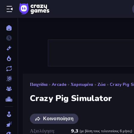
Παιχνίδια
»
Arcade
»
Χαριτωμένα
»
Ζώα
»
Crazy Pig S
Crazy Pig Simulator
Κοινοποίηση
Αξιολόγηση
9,3
(
με βάση τους τελευταίους 6 μήνες
)