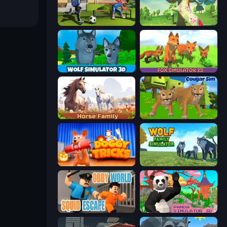
The Prank King
Unicorn Family Simulator Magic World
Wolf Simulator: Wild Animals 3D
Fox Simulator 3D
Horse Simulator 3D
Cougar Simulator: Big Cats
Doggy Tricks
Wolf Family Simulator
Obby World: Squid Escape
Panda Simulator 3D