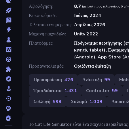
Αξιολόγηση
8,7
(
με βάση τους τελευταίους 6 μήν
Κυκλοφόρησε
Ιούνιος 2024
Τελευταία ενημέρωση
Απρίλιος 2026
Μηχανή παιχνιδιών
Unity 2022
Πλατφόρμες
Πρόγραμμα περιήγησης (επ
κινητό, tablet), Εφαρμο
(Android), App Store (A
Προσανατολισμός
Οριζόντια διάταξη
Προσομοίωση
426
Ανάπτυξη
99
Mob
Τρισδιάστατα
1.431
Controller
59
Συλλογή
598
Χαλαρά
1.009
Αποστο
Το Cat Life Simulator είναι ένα παιχνίδι περιπέτεια