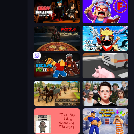
Obby Challenge: Prison Run
Escape From School: Angry Teacher!
Pizza Anomalies
Cat Warrior Parkour
Escape From Pizzeria
Crazy Pig Simulator
Horse Riding Simulator
Schoolboy Escape: Runaway
Kill the Ice Age Baby Adventure
Escape From Mr.Meawing's Prison!