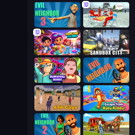
Evil Neighbor 3
Alcatraz Prison Escape Plan
Imagine Island
Sandbox City
Survival Rush!
Evil Neighbor
456 Guys
Escape From Baby Robby!