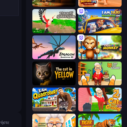
Bad Cat Prankster
Mother Life Simulator: Prank
Parrot Simulator
I Am Taxi Prankster Sim
Dragon Simulator 3D
Crazy Zoo Monkey
The Cat in Yellow
Cat and Granny
I Am Quadrober!
Cat and Granny 2
γήστε