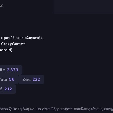
ες
)
ιτραπέζιος υπολογιστής,
γή CrazyGames
ndroid)
ile
2.373
Γάτα
56
Ζώα
222
λή
212
ς όπου ζείτε τη ζωή ως μια γάτα! Εξερευνήστε ποικίλους τόπους, κυνη