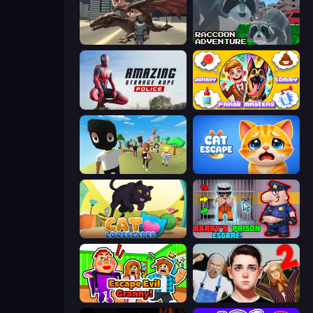
Dragon Vice City
Raccoon Adventure: City Simulator 3D
Amazing Strange Rope Police
Johnny n Tommy - Prank Masters
Mr. Dude: King of the Hill
Cat Escape
Cat Lovescapes
Barry's Prison Escape!
Escape Evil Granny!
Schoolboy Escape 2