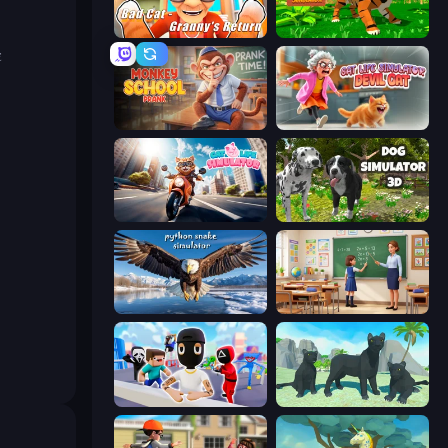
Bad Cat - Granny's Return
Tiger Simulator 3D
ε
Monkey School Prank
Cat Life Simulator: Devil Cat
Cat Life Simulator
Dog Simulator 3D
Python Snake Simulator
High School Teacher Simulator
Mr. Dude: Online Multiverse Challenge
Panther Family Simulator 3D