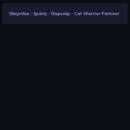
Παιχνίδια
Δράση
Παρκούρ
Cat Warrior Parkour
»
»
»
Cat Warrior Parkour
Προγραμματιστής
Pelican Party Studios
Αξιολόγηση
9,1
(
με βάση τους τελευταίους 6 μήνες
)
Κυκλοφόρησε
Νοέμβριος 2024
Μηχανή παιχνιδιών
Externally hosted (iframe)
Πλατφόρμες
Πρόγραμμα περιήγησης
(επιτραπέζιος υπολογιστής, κινητό,
tablet), Εφαρμογή CrazyGames
(iOS, Android)
Προσανατολισμός
Οριζόντια / Κάθετη