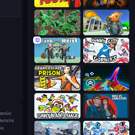
Fury Foot
Destructors Online
Soldiers - Capture and Control!
Bank Robbery 3
Bank Heist
Funny City: Gopniks
Grand Escape: Prison
Surf GO Parkour
αικτών
Funny Blade & Magic
Max vs Gangsters
ιστείτε
υς