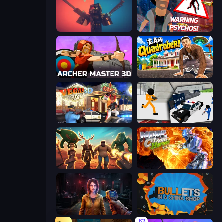
Pixel Warfare
City of Psychos
Archer Master 3D: Castle Defense
I Am Quadrober!
Vegas Clash 3D
Stickman Prison: Counter Assault
Horde Crusher
Moon Clash Heroes
Survival Zone Zombie Outbreak
BULLets in a China Shop