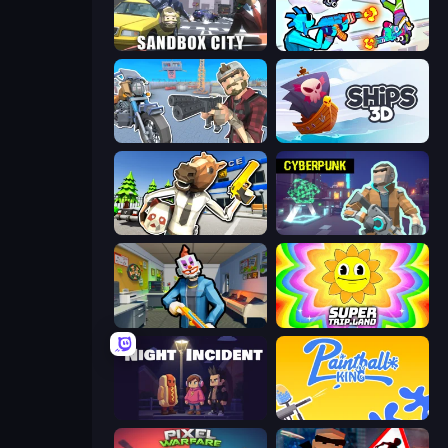
Sandbox City
Gravity Arena Shooter
Shoot and Drive
Ships 3D
Bank Robbery: Escape
Cyberpunk: Resistance
Save the Hostages
SuperTrip.Land
Night Incident
Paintball King