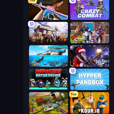
Top
KS Z
Crazy Combat
Simple Sandbox 3
Ninja Clash Heroes
Underwater Survival: Deep Dive
Winter Clash 3D
Imposter Battle Royale
Hypper Sandbox
Top
Airport Clash 3D
Kour.io