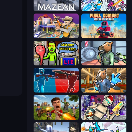
Mazean
Space Wars Battleground
Casino Robbery
Pixel Combat: Zombies Strike
I Am Not Infected!
Bank Robbery
Battle of the Soldiers: Red vs Blue
Bank Robbery 2
Redcoats.io
Cyberpunk: Corporation