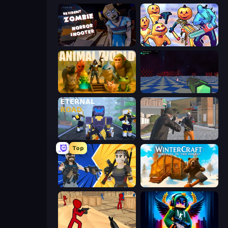
Resident Zombies: Horror Shooter
Halloween Chainsaw Massacre
Animal World
Crazy Bots
Eternal Road
Gangsters Squad
Top
BuildNow GG
WinterCraft: Survival in the Forest