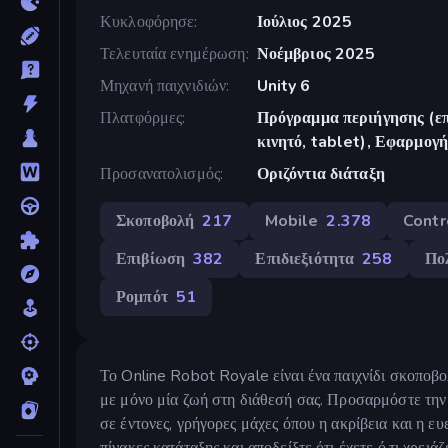
Κυκλοφόρησε
Ιούλιος 2025
Τελευταία ενημέρωση
Νοέμβριος 2025
Μηχανή παιχνιδιών
Unity 6
Πλατφόρμες
Πρόγραμμα περιήγησης (επ
κινητό, tablet), Εφαρμο
Προσανατολισμός
Οριζόντια διάταξη
Σκοποβολή
217
Mobile
2.378
Contr
Επιβίωση
382
Επιδιεξιότητα
258
Πο
Ρομπότ
51
Το Online Robot Royale είναι ένα παιχνίδι σκοποβ
με μόνο μία ζωή στη διάθεσή σας. Προσαρμόστε την 
σε έντονες, γρήγορες μάχες όπου η ακρίβεια και η ε
πίνακες κατάταξης και αποδείξτε ότι έχετε ό,τι χρειάζ