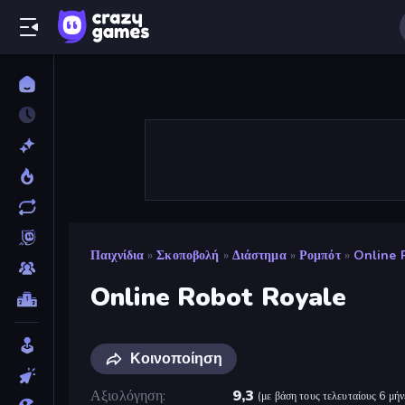
Παιχνίδια
»
Σκοποβολή
»
Διάστημα
»
Ρομπότ
»
Online 
Online Robot Royale
Κοινοποίηση
Αξιολόγηση
9,3
(
με βάση τους τελευταίους 6 μήν