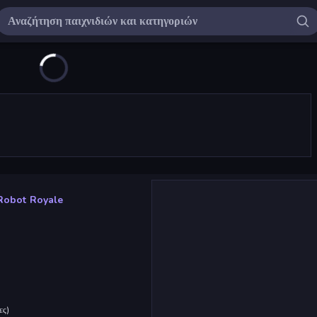
Robot Royale
ες
)