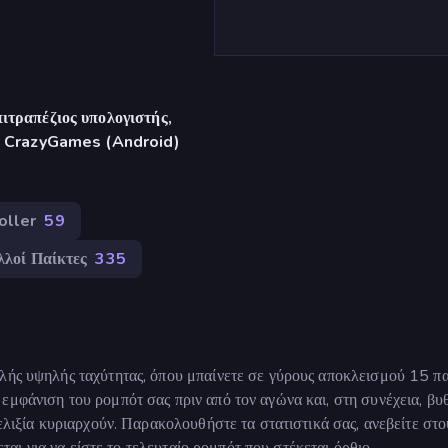
ιτραπέζιος υπολογιστής,
γή CrazyGames (Android)
oller
59
λλοί Παίκτες
335
ολής υψηλής ταχύτητας, όπου μπαίνετε σε γύρους αποκλεισμού 15 π
εμφάνιση του ρομπότ σας πριν από τον αγώνα και, στη συνέχεια, βυθ
υελιξία κυριαρχούν. Παρακολουθήστε τα στατιστικά σας, ανεβείτε στο
εται για να είστε το τελευταίο ρομπότ που στέκεται όρθιο.