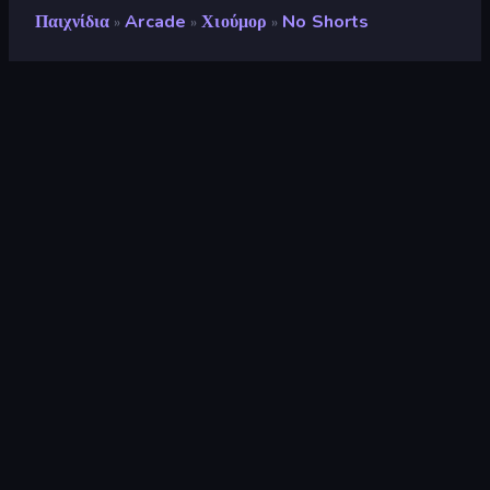
Παιχνίδια
Arcade
Χιούμορ
No Shorts
»
»
»
No Shorts
Προγραμματιστής
Eccentric Games
Αξιολόγηση
8,9
(
με βάση τους τελευταίους 6 μήνες
)
Κυκλοφόρησε
Δεκέμβριος 2025
Τελευταία ενημέρωση
Φεβρουάριος 2026
Μηχανή παιχνιδιών
HTML5
Πλατφόρμες
Πρόγραμμα περιήγησης
(επιτραπέζιος υπολογιστής,
κινητό, tablet), Εφαρμογή
CrazyGames (iOS, Android)
Προσανατολισμός
Πορτρέτο