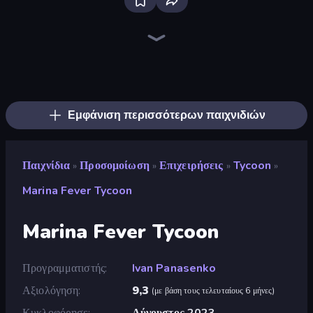
Bloxd.io
Ragdoll Archers
EvoWars.io
Piece of Cake: Merge and Bake
Veck.io
Racing Limits
Traffic Rider
Mahjongg Solitaire
Screw Out: Bolts and Nuts
Words of Wonders
Piles of Mahjong
Designville: Merge & Design
Miniblox
Space Waves
Stickman Clash
SkillWarz
Fortzone Battle Royale
Arrow Escape
Εμφάνιση περισσότερων παιχνιδιών
Παιχνίδια
Προσομοίωση
Επιχειρήσεις
Tycoon
»
»
»
»
Marina Fever Tycoon
Marina Fever Tycoon
Προγραμματιστής
Ivan Panasenko
Αξιολόγηση
9,3
(
με βάση τους τελευταίους 6 μήνες
)
Κυκλοφόρησε
Αύγουστος 2023