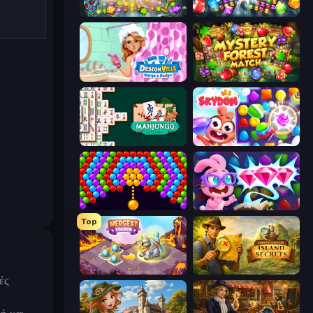
Forgotten Treasure 2
Diamond Dungeon: Match 3
Designville: Merge & Design
Mystery Forest - Match 3
Mahjongg Solitaire
Skydom
Bubble Story
Skydom: Reforged
Top
Mergest Kingdom
Hidden Objects: Island Secrets
ές