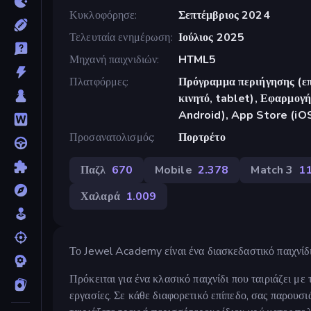
Κυκλοφόρησε
Σεπτέμβριος 2024
Τελευταία ενημέρωση
Ιούλιος 2025
Μηχανή παιχνιδιών
HTML5
Πλατφόρμες
Πρόγραμμα περιήγησης (επ
κινητό, tablet), Εφαρμο
Android), App Store (iO
Προσανατολισμός
Πορτρέτο
Παζλ
670
Mobile
2.378
Match 3
1
Χαλαρά
1.009
Το Jewel Academy είναι ένα διασκεδαστικό παιχνίδ
Πρόκειται για ένα κλασικό παιχνίδι που ταιριάζει μ
εργασίες. Σε κάθε διαφορετικό επίπεδο, σας παρουσι