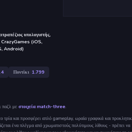
ιτραπέζιος υπολογιστής,
γή CrazyGames (iOS,
S, Android)
14
Ποντίκι
1.799
ι παζλ με
στοιχεία match-three
.
ε το τρία και προσφέρει απλό gameplay, ωραία γραφικά και προκλητικ
άζεται ένα πλέγμα από χρωματιστούς πολύτιμους λίθους - πρέπει να