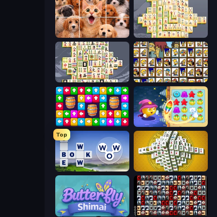
Jigpic Solitaire
Mahjong Online
Mahjong Titans
Tiles of the Simpsons
Tap Away Story
Candy Riddles
Top
Words of Wonders
Mahjong Tower
Butterfly Shimai
War Mahjong