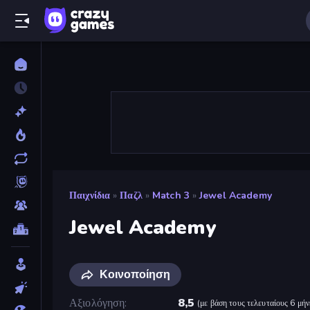
Παιχνίδια
»
Παζλ
»
Match 3
»
Jewel Academy
Jewel Academy
Κοινοποίηση
Αξιολόγηση
8,5
(
με βάση τους τελευταίους 6 μήν