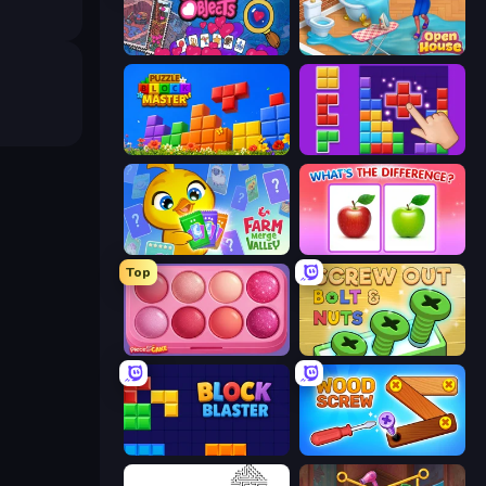
Hidden Objects
Open House
Puzzle Block Master
BlockBuster Puzzle
Farm Merge Valley
What's The Difference?
Top
Piece of Cake: Merge and Bake
Screw Out: Bolts and Nuts
Block Blaster
Wood Screw: Bolts Puzzle