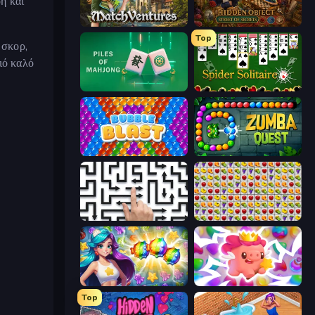
οή και
MatchVentures
Hidden Object: Street Of Secrets
Top
 σκορ,
ιό καλό
Piles of Mahjong
Spider Solitaire
Bubble Blast
Zumba Quest
Arrow Escape: Puzzle
Same Game Fruit Collapse
Underwater Adventures: Match 3
Match Arena
Top