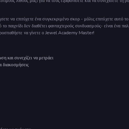
ύτιμους λίθους μαζί για να τους εξαφανίσετε και να συνεχίσετε τη ρ
σετε να επιτύχετε ένα συγκεκριμένο σκορ - μόλις επιτύχετε αυτό το
 το παιχνίδι δεν διαθέτει φανταχτερούς συνδυασμούς- είναι ένα παλ
αι προσπαθήστε να γίνετε ο Jewel Academy Master!
η και συνεχίζει να μετράει
ι διακοσμήσεις