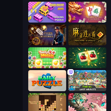
Car OUT! Jam Parking Puzzle
Mahjong Unlimited
Hidden Object: Clues and Mysteries
Mahjong Connect 2 (Legacy)
Tasty Match: Mahjong Pairs
Mahjong Puzzle: Tile Match
Daily Puzzle
Find Me: Lost Objects