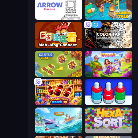
Arrow Escape
Mansion Tale: Merge Secrets
Mahjong Connect (Legacy)
Color Tap: Coloring by Numbers
Castle Craft
Fairyland Merge & Magic
Goods Triple Match 3D
Nuts Puzzle: Sort By Color
Tropical Merge
Hexa Sort