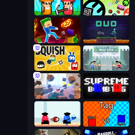
Farmer Challenge Party
The Epic Party
Balanced Running
Duo
Squish
Castle Wars: New Era
Cubic Rush
Supreme Bomb Tag
Clash of Cakes
2 Player Tag