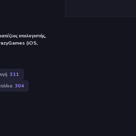
απέζιος υπολογιστής,
CrazyGames (iOS,
υγή
311
πόδια
304