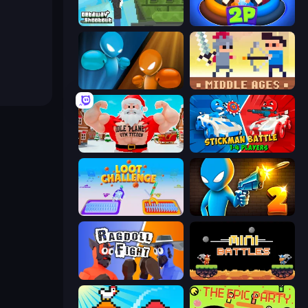
Getaway Shootout
Ragdoll Arena 2 Player
Drunken Boxing
Castle Wars: Middle Ages
Idle Planet: Gym Tycoon
Stickman battle 1-4 Players
Loot Challenge
Drunken Duel 2
Ragdoll Fight
12 MiniBattles