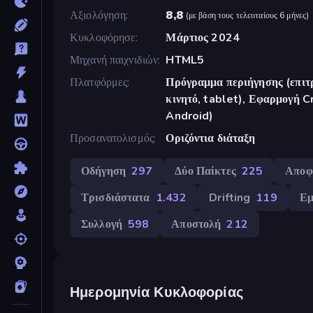
Αξιολόγηση
8,8
(
με βάση τους τελευταίους 6 μήνες
)
Κυκλοφόρησε
Μάρτιος 2024
Μηχανή παιχνιδιών
HTML5
Πλατφόρμες
Πρόγραμμα περιήγησης (επιτρ
κινητό, tablet), Εφαρμογή 
Android)
Προσανατολισμός
Οριζόντια διάταξη
Οδήγηση
297
Δύο Παίκτες
225
Αποφ
Τρισδιάστατα
1.432
Drifting
119
Εμ
Συλλογή
598
Αποστολή
212
Ημερομηνία Κυκλοφορίας