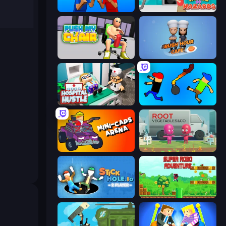
Puppet Fighter 2 Player
House of Hazards
Push My Chair
Rush Hour Cafe
Hospital Hustle
Mini-Caps: Bombs
Mini-Caps: Arena
Root Vegetables & Co
Stickhole.io
Super Robo - Adventure