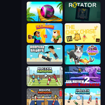
Rolling Balls Sea Race
Rotator
NoobWars
The Chick Chase
Rooftop Snipers
Pet Trainer Duel
Soccer Random
Gun Mayhem 2