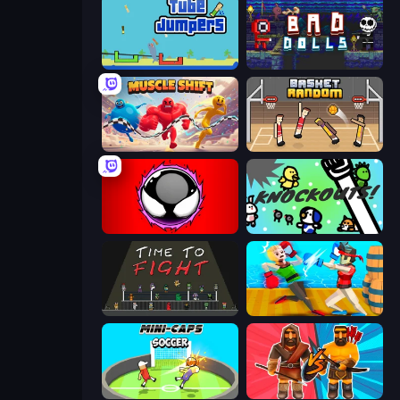
Tube Jumpers
Bad Dolls
Muscle Shift
Basket Random
Splatmans
KNOCKOUTS!
Time to Fight
Funny Ragdoll Wrestlers
Mini-Caps: Soccer
Medieval Battle 2P