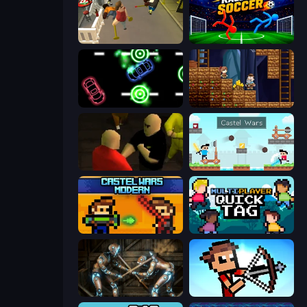
Drunk-Fu: Wasted Masters
Ragdoll Soccer 2 Players
Glowit - Two Players
Miners' Adventure
Kuja
Castle Wars
Castle Wars: Modern
Multiplayer Quick Tag
Striker Dummies
Stick Archers Battle