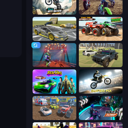
Xtreme Moto Mayhem
MotoCross Riders
Wrong Way
Monster Truck Demolition Derby
Moto Maniac 2
4x4 Offroader
Real Cars Epic Stunts
Super MX - Last Season
Mad Cars: Racing & Crash
Bike Jump