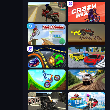
Moto Rider 3D
Crazy MX
Moto Maniac
Gas Monsters
Rolling Balls Space Race
Real Cars Extreme Racing
Hill Climb on Moto Bike
Hill Travel 3D