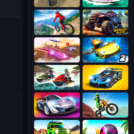
Monster Cars: Ultimate Simulator
Jet Boat Racing
Riders Downhill Racing
Offroad Island
Ultimate Flying Car
Ultimate Flying Car 2
Jetski Race
GT Cars Mega Ramps
Grand Cyber City
Dirt Bike Mad Skills