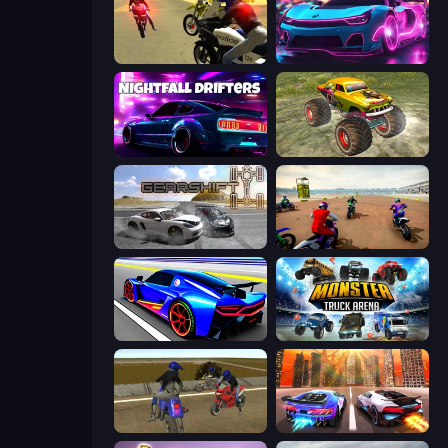
3D Moto Simulator 2
Cyber Cars Punk Racing 2
Nightfall Drifters
Real Simulator: Monster Truck
Gearshift One
Super MX - The Champion
Cyber Cars Punk Racing
Monster Truck Arena
Crazy Moto Stunts
Night City Racing