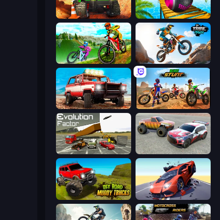
Offroad Life 3D
Rolling Balls Sea Race
MX Offroad Master
Trial Mania
Offroad Masters Challenge
Bike Stunts Race Bike Games 3D
Evolution Factor
Limitless
Offroad Muddy Trucks
Hyper Cars Ramp Crash