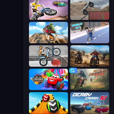
Trial Bike Epic Stunts
Hard Wheels
Cartoon Moto Stunt
Wheelie Up
Trials Ice Ride
Motocross Dirt Bike Race Games
Car Race: 3D
Moto Maniac 3
Sky Balls 3D
Derby Crash 4