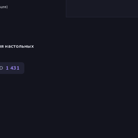
яцев
)
ля настольных
D
1 431