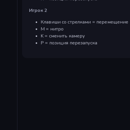
Игрок 2
Клавиши со стрелками = перемещение
М = нитро
K = сменить камеру
P = позиция перезапуска