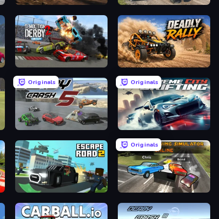
Rally Racer Dirt
Hustle & Drift in ZIL
Demolition Derby 2
Deadly Rally
Originals
Originals
Derby Crash 5
Xtreme City Drifting
Originals
Escape Road 2
City Car Driving Simulator: Online