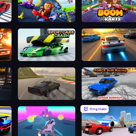
g
GoKarts.io
Boom Karts
Sportcars Crash
Asphalt Rush
City Car Driving Simulator: Ultimate 2
Burnout Drift
Force Drift Racing: Aussie Bur
Originals