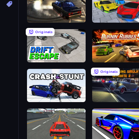
City Classic Car Driving: 131
Real Cars Extreme Racin
Originals
Drift Escape
Burnin' Rubber 5 XS
Originals
Crash & Stunt