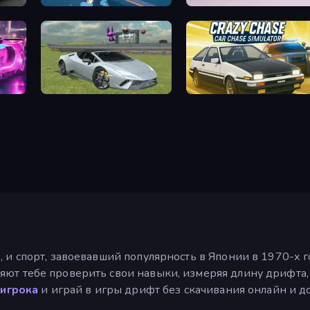
Tanuki Sunset
DashCraft.io
2
Sports Cars Driver
Crazy Chase - Car Chase Simula
и спорт, завоевавший популярность в Японии в 1970-х годах
ют тебе проверить свои навыки, измеряя длину дрифта, к
 игрока
и играй в игры дрифт без скачивания онлайн и до