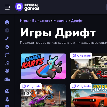
Игры
»
Вождение
»
Машина
»
Дрифт
Игры Дрифт
Проходи повороты как король в этих захватывающих
играемым, чтобы найти самые лучшие и новые игры 
Originals
Smash Karts
Racing Limits
Originals
Originals