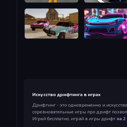
Modern Car Racing 2
Cyber Cars Punk Racing
Village Car Stunts
Cyber Cars Punk Racing 
Искусство дрифтинга в играх
Дрифтинг - это одновременно и искусство, 
соревновательные игры про дрифт позволя
Играй бесплатно, играй в игры дрифт
на 2