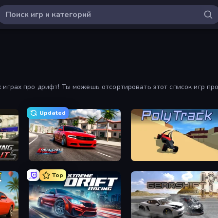
 играх про дрифт! Ты можешь отсортировать этот список игр про
про дрифт онлайн.
Updated
Real Car Driving
PolyTrack
Top