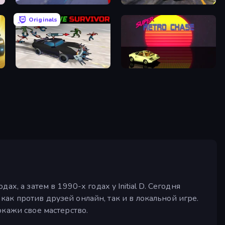
Stunt Racer
Burnout Drift 2: Hilltop
Originals
tor
Zombie Drive Survivor
Super Retro Chase
, а затем в 1990-х годах у Initial D. Сегодня
ак против друзей онлайн, так и в локальной игре.
кажи свое мастерство.