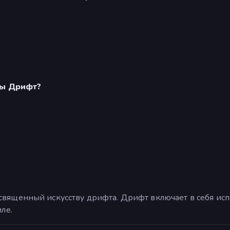
ры Дрифт?
священный искусству дрифта. Дрифт включает в себя ис
ле.