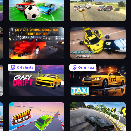
CarBall.io
Derby Crash 3
City Car Driving Simulator: Stunt
Car Simulator: Crash City
Originals
Originals
nout
Crazy Drift
Taxi Driver: Master