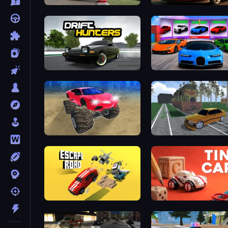
Demolition Derby 3
Drive Quest
Drift Hunters
Case Simulator: Cars
Monster Cars: Ultimate Simulator
Obby: Car Crash Sandbo
Escape Road
Tiny Cars