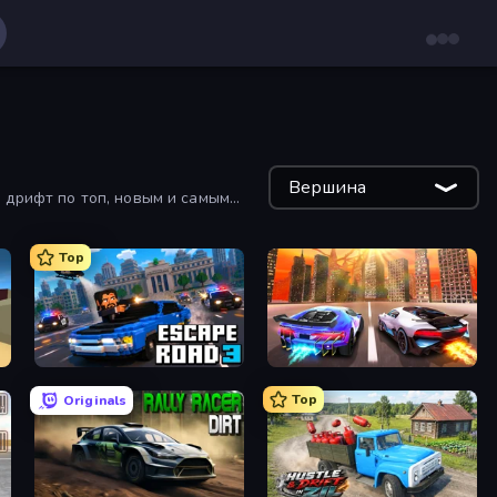
Вершина
 дрифт по топ, новым и самым
Top
Escape Road 3
Night City Racing
Top
Originals