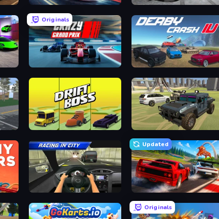
Xtreme DRIFT Racing
Gearshift One
Originals
Crazy Grand Prix
Derby Crash 4
x
Drift Boss
4x4 Offroader
Updated
Racing in City
Racing: Online!
Originals