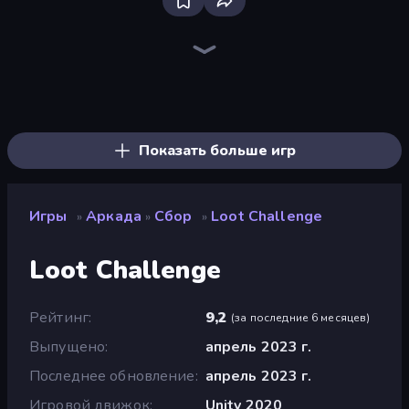
Bloxd.io
Ragdoll Archers
EvoWars.io
Veck.io
Piece of Cake: Merge and Bake
Racing Limits
Traffic Rider
Mahjongg Solitaire
Screw Out: Bolts and Nuts
Words of Wonders
Piles of Mahjong
Designville: Merge & Design
Miniblox
Stickman Clash
Space Waves
SkillWarz
Fortzone Battle Royale
Arrow Escape
Показать больше игр
Игры
Аркада
Сбор
Loot Challenge
»
»
»
Loot Challenge
Рейтинг
9,2
(
за последние 6 месяцев
)
Выпущено
апрель 2023 г.
Последнее обновление
апрель 2023 г.
Игровой движок
Unity 2020