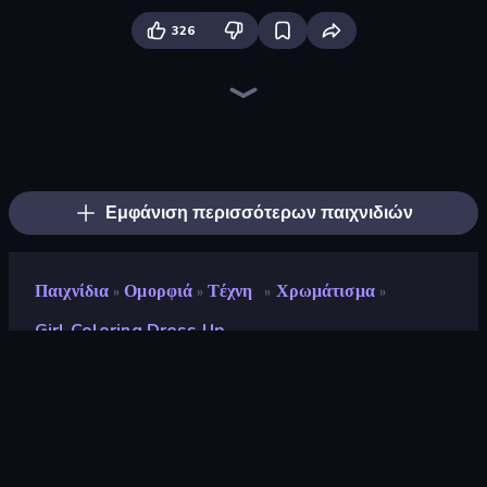
326
Royal Glow Princess Makeover
Holographic Trends
Idol Livestream: Fashion Game
BFF Makeover - Spa & Dress Up
Nail Salon
KiKi World
K-Pop Halloween Dress Up
DIY Makeup Salon: SPA Makeover
College Girl Coloring Dress Up
Draw Missing Part | DOP Puzzle
Make Up Queen R
Jelly Dye
College Girl & Boy Makeover
Tailor Stylist: Fashion Diary
Anime Girls Dress Up Games
GRWM Date Night
Pizza Maker
Model Wedding
Εμφάνιση περισσότερων παιχνιδιών
Παιχνίδια
Ομορφιά
Τέχνη
Χρωμάτισμα
»
»
»
»
Girl Coloring Dress Up
Girl Coloring Dress Up
Προγραμματιστής
ARPAPLUS
Αξιολόγηση
8,2
(
με βάση τους τελευταίους 6 μήνες
)