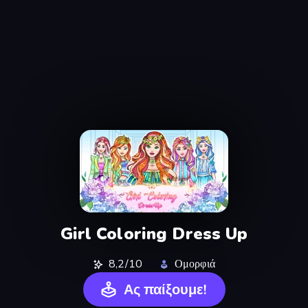
Girl Coloring Dress Up
8,2/10
Ομορφιά
Ας παίξουμε!