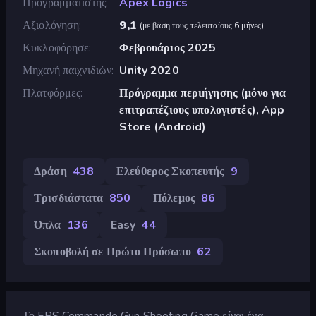
Προγραμματιστής
Apex Logics
Αξιολόγηση
9,1
(
με βάση τους τελευταίους 6 μήνες
)
Κυκλοφόρησε
Φεβρουάριος 2025
Μηχανή παιχνιδιών
Unity 2020
Πλατφόρμες
Πρόγραμμα περιήγησης (μόνο για
επιτραπέζιους υπολογιστές), App
Store (Android)
Δράση
438
Ελεύθερος Σκοπευτής
9
Τρισδιάστατα
850
Πόλεμος
86
Όπλα
136
Easy
44
Σκοποβολή σε Πρώτο Πρόσωπο
62
Το FPS Commando Gun Shooting Game είναι ένα