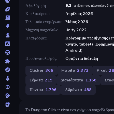
Αξιολόγηση
9,2
(
με βάση τους τελευταίους 6 μήν
Κυκλοφόρησε
Απρίλιος 2026
Τελευταία ενημέρωση
Μάιος 2026
Μηχανή παιχνιδιών
Unity 2022
Πλατφόρμες
Πρόγραμμα περιήγησης (επ
κινητό, tablet), Εφαρμο
Android)
Προσανατολισμός
Οριζόντια διάταξη
Clicker
366
Mobile
2.373
Pixel
2
Τέρατα
215
Δισδιάστατα
1.166
Σταδ
Ποντίκι
1.796
Αδράνεια
488
Το Dungeon Clicker είναι ένα γρήγορο παιχνίδι δράσ