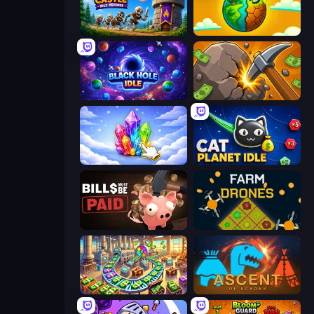
Mage Castle Idle Defense
Land Explorers: Merge & Build
Black Hole Idle
Mine Clicker
Crystalia Idle Clicker
Cat Planet Idle
Bills Must Be Paid
Farm Drones
Money Factory: Tycoon Idle Game
Ascent of Echoes