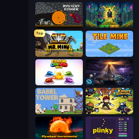
Mystery Digger
Laptop Empire
Top
Mr. Mine
Tile Mine
Color Cannon Idle
The Last Lighthouse
Babel Tower
Knight Survival