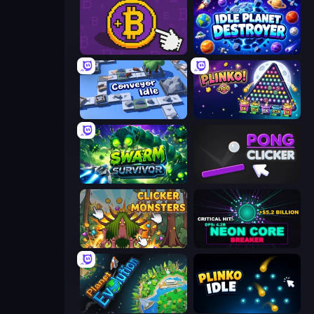
Money Maker
Idle Planet Destroyer
Conveyor Idle
PLINKO!
Swarm Survivor
Pong Clicker
Clicker Monsters
Neon Core Breaker
Planet Evolution: Idle Clicker
Plinko Idle