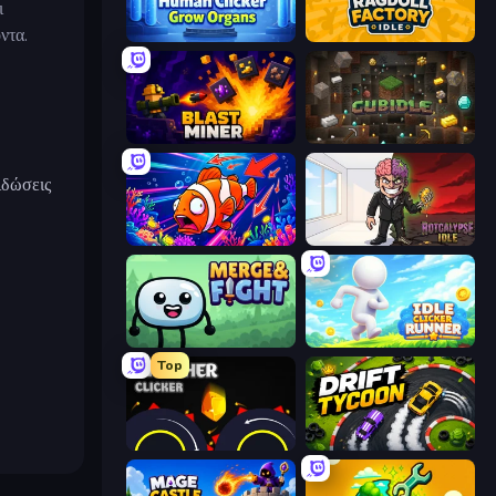
ι
ντα.
Human Clicker: Grow Organs
Ragdoll Factory Idle
Blast Miner
Cubidle
ιδώσεις
Fish Catch Idle
Rotcalypse: Idle Incremental
Merge & Fight
Idle Clicker Runner
Top
Crusher Clicker
Drift Tycoon