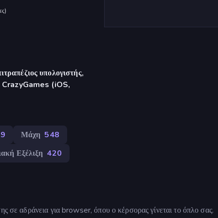
ες
)
ιτραπέζιος υπολογιστής,
γή CrazyGames (iOS,
89
Μάχη
548
ιακή Εξέλιξη
420
ης σε αδράνεια για browser, όπου ο κέρσορας γίνεται το όπλο σας.