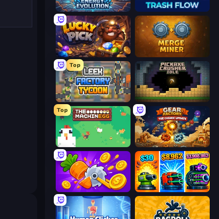
Energy Evolution
Trash Flow
Lucky Pick
Merge Miner
Top
Leek Factory Tycoon
Pickaxe Crusher Idle
Top
The MachinEGG
Gear Factory
Farm Ring Idle
Pumpkin Defense: Merge Cannon