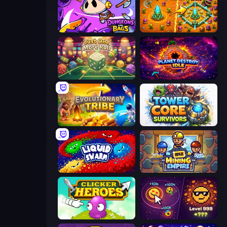
Dungeons and Bags
BloomGuard
Just One More Roll
Planet Destroy Idle
Evolutionary Tribe
Tower Core Survivors
Liquid Swarm
Idle Mining Empire
Clicker Heroes
Dominate All Shapes