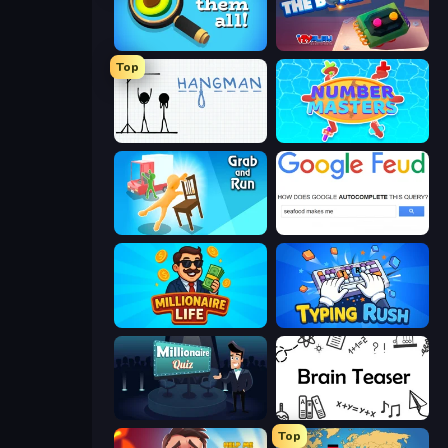
Find Them All!
Defuse the Bomb 3D
Top
Hangman
Number Masters
Grab and Run
Google Feud
Millionaire Life
Typing Rush
Millionaire Quiz
Brain Teaser
Top