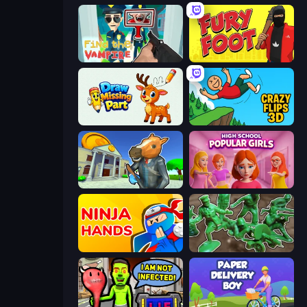
Find the Vampire
Fury Foot
Draw Missing Part | DOP Puzzle
Crazy Flips 3D
Bank Robbery 3
High School Popular Girls
Ninja Hands
Soldiers - Capture and Control!