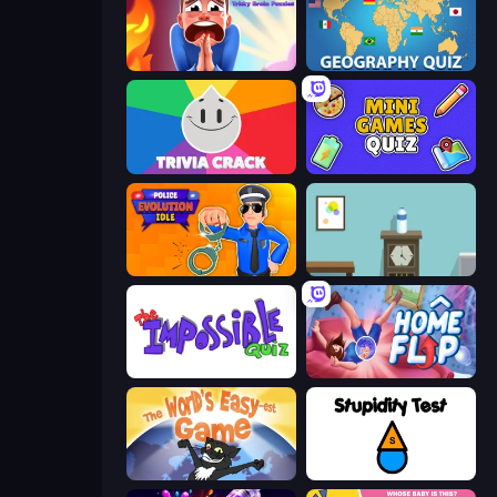
Help Me: Tricky Brain Puzzles
Geography Quiz: Flags and Capitals
Trivia Crack
Mini Games Quiz
Police Evolution Idle
Flip Bottle
The Impossible Quiz
Home Flip
The World's Easyest Game
Stupidity Test