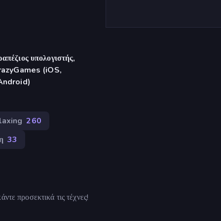
απέζιος υπολογιστής,
CrazyGames (iOS,
Android)
laxing
260
η
33
άντε προσεκτικά τις τέχνες!