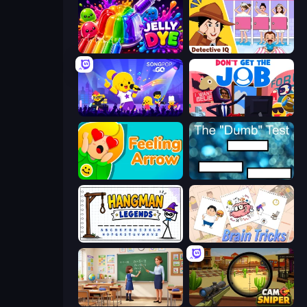
Jelly Dye
Detective IQ: Brain Games
SongPop GO
Don't Get the Job
Feeling Arrow
The Dumb Test
Hangman Legends
Brain Tricks: Brain Games
High School Teacher Simulator
Camo Sniper