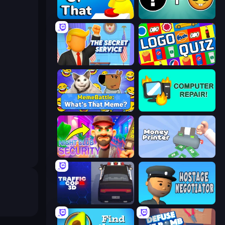
ToT or Trivia
Emoji Guess Master!
The Secret Service
Logo Quiz: Game World Trivia
MemeBattle: What's That Meme?
Computer Repair
Night Club Security
Money Printer
Traffic Cop 3D
Hostage Negotiator