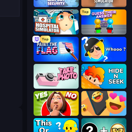
Airport Security
Teacher Simulator
Top
Hospital Simulator
Guess Their Answer
Top
Paint the Flag
Whooo?
Take Photo
Hide N Seek
Yes or No Challenge
Reply Run