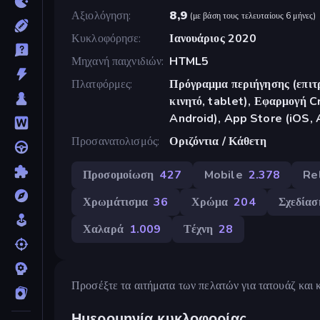
Αξιολόγηση
8,9
(
με βάση τους τελευταίους 6 μήνες
)
Κυκλοφόρησε
Ιανουάριος 2020
Μηχανή παιχνιδιών
HTML5
Πλατφόρμες
Πρόγραμμα περιήγησης (επιτρ
κινητό, tablet), Εφαρμογή 
Android), App Store (iOS, 
Προσανατολισμός
Οριζόντια / Κάθετη
Προσομοίωση
427
Mobile
2.378
Re
Χρωμάτισμα
36
Χρώμα
204
Σχεδίασ
Χαλαρά
1.009
Τέχνη
28
Προσέξτε τα αιτήματα των πελατών για τατουάζ και κ
Ημερομηνία κυκλοφορίας