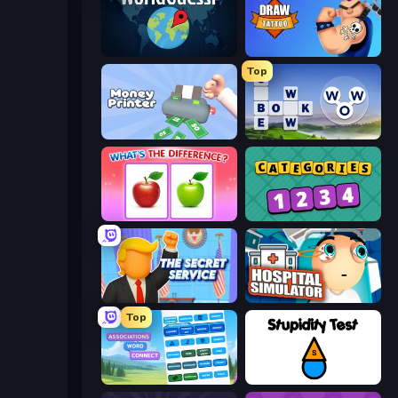
WorldGuessr Free GeoGuessr
Draw Tattoo
Top
Money Printer
Words of Wonders
What's The Difference?
Categories
The Secret Service
Hospital Simulator
Top
Associations - Word Connect
Stupidity Test