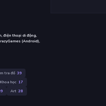
, điện thoại di động,
CrazyGames (Android),
ểm tra đố
39
Khoa học
17
09
Art
28