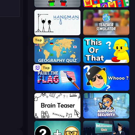
Guess Their Answer
Logo Quiz: Game World Trivia
Hangman
Teacher Simulator
Top
Geography Quiz: Flags and Capitals
ToT or Trivia
Top
Paint the Flag
Whooo?
Brain Teaser
Airport Security