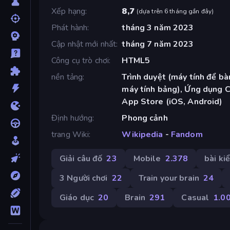
Xếp hạng
8,7
(
dựa trên 6 tháng gần đây
)
Phát hành
tháng 3 năm 2023
Cập nhật mới nhất
tháng 7 năm 2023
Công cụ trò chơi
HTML5
nền tảng
Trình duyệt (máy tính để bàn
máy tính bảng), Ứng dụng 
App Store (iOS, Android)
Định hướng
Phong cảnh
trang Wiki
Wikipedia
-
Fandom
Giải câu đố
23
Mobile
2.378
bài ki
3 Người chơi
22
Train your brain
24
Giáo dục
20
Brain
291
Casual
1.0