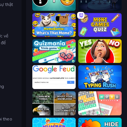
sự thật
Emoji Guess Master!
Millionaire Quiz
ức về
MemeBattle: What's That Meme?
Mini Games Quiz
è để
Quizmania: Trivia Game
Yes or No Challenge
àng
Google Feud
Typing Rush
QuizzLand Trivia
Wordler
ỏi theo