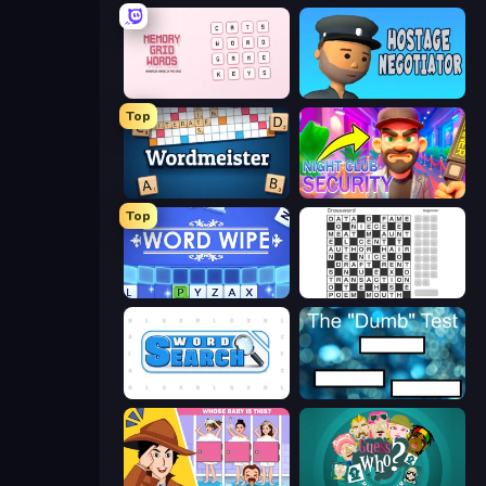
Memory Grid Words
Hostage Negotiator
Top
Wordmeister
Night Club Security
Top
Word Wipe
Crossword
Word Search
The Dumb Test