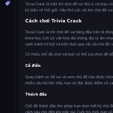
Trivia Crack là một trò chơi đố vui thú vị nơi bạn 
kỳ diệu về thế giới. Hãy thử sức với trò chơi đố vu
Cách chơi Trivia Crack
Trivia Crack là trò chơi đố vui hàng đầu trên di độ
khoa học, lịch sử, văn hóa đại chúng, địa lý, âm n
cạnh tranh trí tuệ và kiến thức qua các câu hỏi đố vu
Có nhiều chế độ chơi mà bạn có thể lựa chọn để d
Cổ điển
Quay bánh xe đố vui và xem chủ đề nào được chọn ch
nhiều câu hỏi liên tiếp, bạn sẽ đạt được điểm số 
Thách đấu
Chế độ thách đấu cho phép bạn chọn bất kỳ chủ đề 
cách này cho đến khi mắc sai. Cuối trò chơi, bạn s