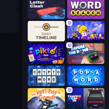
LetterClash
Daily Word Search
Daily Timeline
SongPop GO
Pikto.fun
Defuse the Bomb 3D
Cryptoword
Pop-a-Word
The World's Easyest Game
Traffic Cop 3D