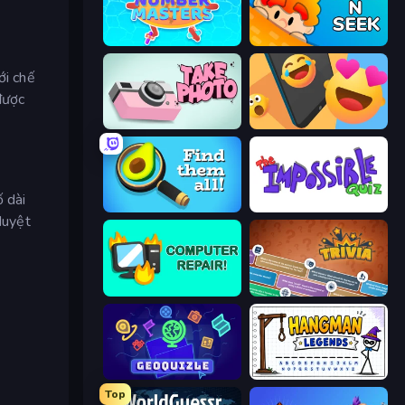
Number Masters
Hide N Seek
ới chế
 được
Take Photo
Reply Run
ố dài
Find Them All!
The Impossible Quiz
duyệt
Computer Repair
Trivia
GeoQuizle
Hangman Legends
Top