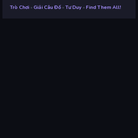
Trò Chơi
Giải Câu Đố
Tư Duy
Find Them All!
»
»
»
Find Them All!
nhà phát triển
GameEver
Xếp hạng
8,4
(
dựa trên 6 tháng gần đây
)
Phát hành
tháng 12 năm 2023
Cập nhật mới nhất
tháng 1 năm 2024
Công cụ trò chơi
Unity 2021
nền tảng
Trình duyệt (máy tính để bàn,
điện thoại di động, máy tính
bảng), Ứng dụng CrazyGames
(Android)
Định hướng
Phong cảnh