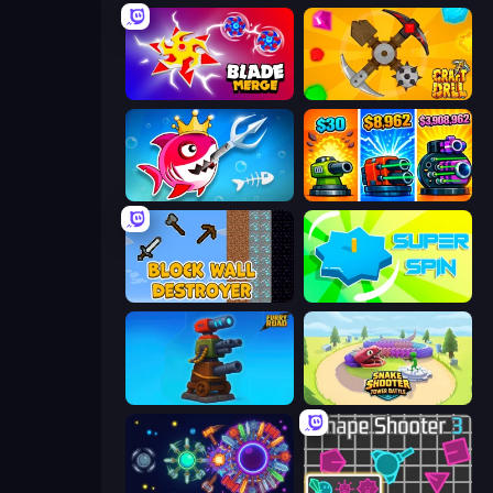
Blade Merge
Craft Drill
Fish Stab Getting Big
Pumpkin Defense: Merge Cannon
Block Wall Destroyer
Super Spin
Furry Road
Snake Shooter: Tower Battle