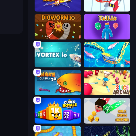
Agents.io
Snowball.io
Digworm.io
Tall.io
Vortex.io
Deep Sea Duel
Snake Clash.io
Slice Arena
Cubes 2048 Royale
Gold Rush Arena