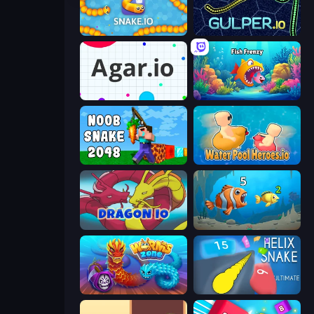
Snake.io
Gulper.io
Agar.io
Fish Frenzy
Noob Snake 2048
Water Pool Heroes.io
Dragon.io
Hungry Ocean: Eat, Feed and Grow Fish
Worms.Zone
Helix Snake