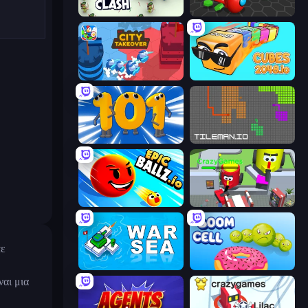
Archer Clash
Hexanaut.io
City Takeover
Cubes 2048.io
Numbers Arena
TileMan.io
EpicBallz.io
CleanUp.IO
τε
War Sea
Boom Cell
αι μια