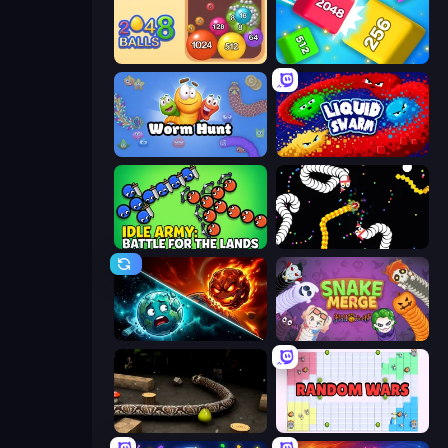
Crazy 2048 Balls
Qube 2048
Worm Hunt
Liquid Swarm
Idle Army: Battle for the Lands
Worms.io
PlanetCrush 2
Snake Merge: Idle & io Zone
Snake 3D
Random Wars