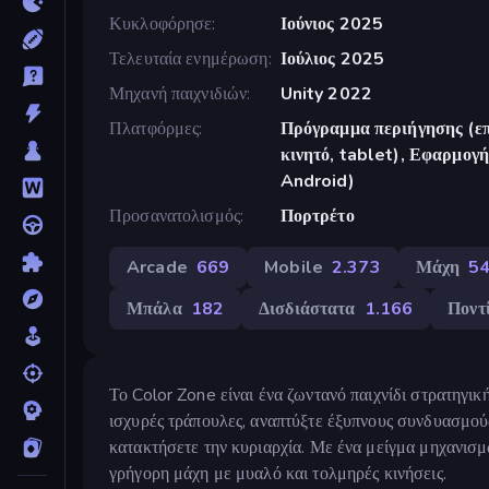
Κυκλοφόρησε
Ιούνιος 2025
Τελευταία ενημέρωση
Ιούλιος 2025
Μηχανή παιχνιδιών
Unity 2022
Πλατφόρμες
Πρόγραμμα περιήγησης (επ
κινητό, tablet), Εφαρμο
Android)
Προσανατολισμός
Πορτρέτο
Arcade
669
Mobile
2.373
Μάχη
5
Μπάλα
182
Δισδιάστατα
1.166
Ποντ
Το Color Zone είναι ένα ζωντανό παιχνίδι στρατηγική
ισχυρές τράπουλες, αναπτύξτε έξυπνους συνδυασμού
κατακτήσετε την κυριαρχία. Με ένα μείγμα μηχανισ
γρήγορη μάχη με μυαλό και τολμηρές κινήσεις.