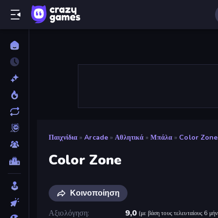
Παιχνίδια
»
Arcade
»
Αθλητικά
»
Μπάλα
»
Color Zone
Color Zone
Κοινοποίηση
Αξιολόγηση
9,0
(
με βάση τους τελευταίους 6 μήν