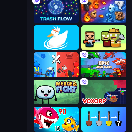
Trash Flow
Elemental Merge
Ducklings
Zombie Horde: Build & Survive
State Wars: Conquer Them All
Epic Army Clash
Merge & Fight
Voxorp
Fish Eat Getting Big
Merge Tools - Merge and Dig