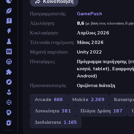
Κοινοποίηση
Προγραμματιστής
GamePush
Αξιολόγηση
8,6
(
με βάση τους τελευταίους 6 μήν
Κυκλοφόρησε
Απρίλιος 2026
Τελευταία ενημέρωση
Μάιος 2026
Μηχανή παιχνιδιών
Unity 2022
Πλατφόρμες
Πρόγραμμα περιήγησης (επ
κινητό, tablet), Εφαρμο
Android)
Προσανατολισμός
Οριζόντια διάταξη
Arcade
666
Mobile
2.369
Καταστρ
Αυτοκίνητα
381
Πλάγια Δράση
187
Δισδιάστατα
1.165