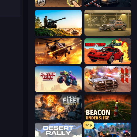
Earn to Die: Zombie Ride
Cars vs Zombies
Artillery Vs Tanks
Zombie Car Racing
Heli Military Base
Road of Fury 4
Monster Truck Evolution
Zombie Derby 2
Battle Fleet World
Beacon Under Siege
Top