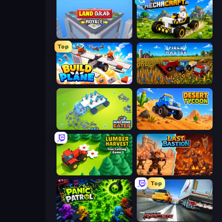
Landgrab Royale
Mechacraft.io
Top
Build A Plane
Field Master
Machine Eater
Desert Tycoon
Lumber Harvest: Tree Cutting Game
Last Bastion
Top
Panic Patrol
Traffic Racer