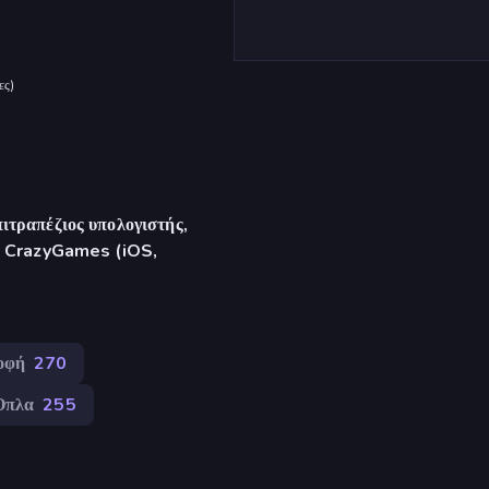
ες
)
ιτραπέζιος υπολογιστής,
γή CrazyGames (iOS,
οφή
270
Όπλα
255