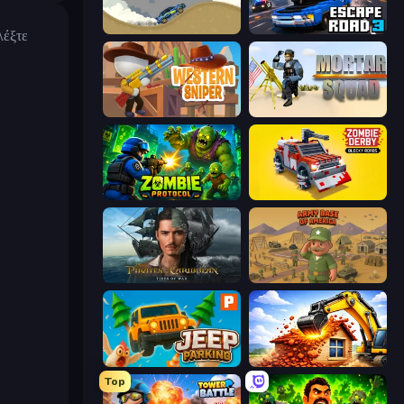
Desert Rally
Escape Road 3
λέξτε
Western Sniper
Mortar Squad
Zombie Protocol
Zombie Derby: Blocky Roads
Pirates of the Caribbean: ToW
Army Base Of America
Jeep Parking 3D
City Constructor
Top