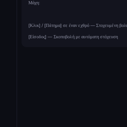
Μάχη:
[Κλικ] / [Πάτημα] σε έναν εχθρό — Στοχευμένη βολ
[Είσοδος] — Σκοποβολή με αυτόματη στόχευση