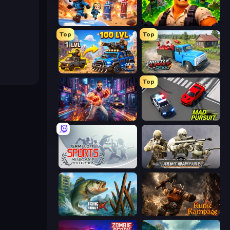
Tower Battle
Zombie Lab Escape
Top
Top
AOD - Art Of Defense
Hustle & Drift in ZIL
Top
Knockout Legends: Battle Streets
Mad Pursuit
Gameloft Sports Minigame Collection
Army Warfare
Fishing Anomaly
Runic Rampage