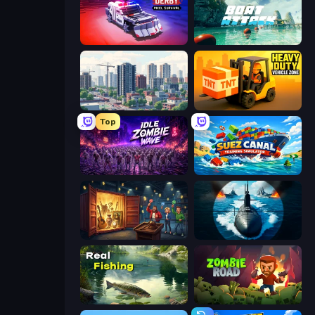
Zombie Derby: Pixel Survival
Boat Attack
SuperCity 3D
Heavy Duty: Vehicle Zone
Top
Idle Zombie Wave: Survivors
Suez Canal Training Simulator
Container Auction
Ships Battlefield 3D
Real Fishing Simulator
Zombie Road