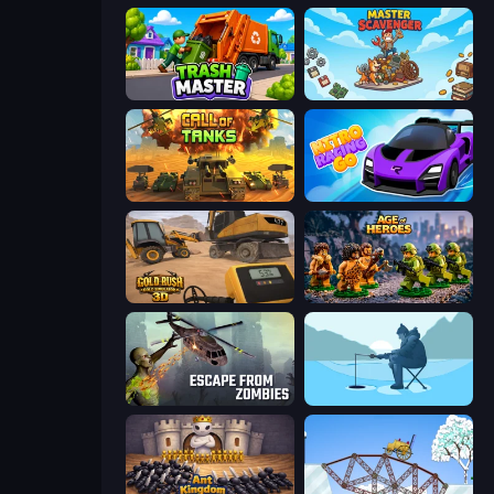
Trash Master
Master Scavenger
Call of Tanks
Nitro Racing Go
Gold Rush: Gold Simulator 3D
Age of Heroes
Escape from Zombies
Ice Fishing