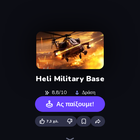
Heli Military Base
8,8/10
Δράση
Ας παίξουμε!
7,3 χιλ.