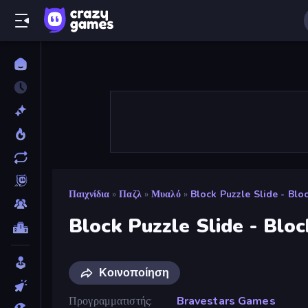
Παιχνίδια
»
Παζλ
»
Μυαλό
»
Block Puzzle Slide - Blo
Block Puzzle Slide - Blo
Κοινοποίηση
Προγραμματιστής
Bravestars Games