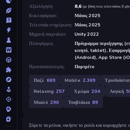
Αξιολόγηση
8,6
(
με βάση τους τελευταίους 6 μήν
Κυκλοφόρησε
Μάιος 2025
Τελευταία ενημέρωση
Μάιος 2025
Μηχανή παιχνιδιών
Unity 2022
Πλατφόρμες
Πρόγραμμα περιήγησης (επ
κινητό, tablet), Εφαρμο
(Android), App Store (i
Προσανατολισμός
Πορτρέτο
Παζλ
669
Mobile
2.369
Τρισδιάστα
Relaxing
257
Χρώμα
204
Λογική
5
Μυαλό
290
Τουβλάκια
89
Σύρετε τα μπλοκ, νικήστε το ρολόι και κυριαρχήστε 