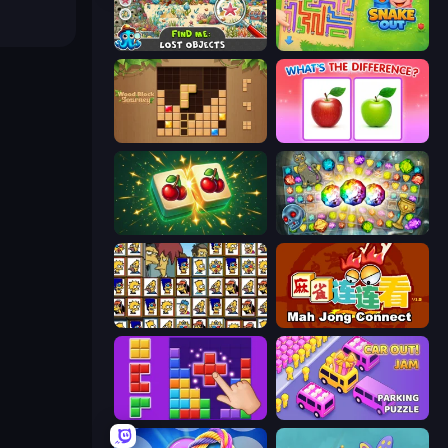
Find Me: Lost Objects
Snake Out: Maze Escape
Wood Block Journey
What's The Difference?
Mahjong Puzzle: Tile Match
Forgotten Treasure 2
Tiles of the Simpsons
Mahjong Connect (Legacy)
BlockBuster Puzzle
Car OUT! Jam Parking Puzzle