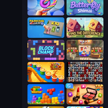
Twisted Tangle
Butterfly Shimai
Parking Jam
Find The Difference
Block Champ
Yarn Fever! Unravel Puzzle
Coffee Color Blocks
War Mahjong
Puzzle Block Master
Tap Gallery