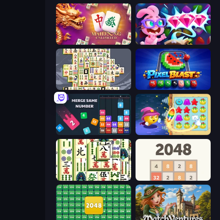
Mahjong Unlimited
Skydom: Reforged
Mahjong Titans
Pixel Blast
Drop & Merge the Numbers
Candy Riddles
Mahjong Shanghai
2048