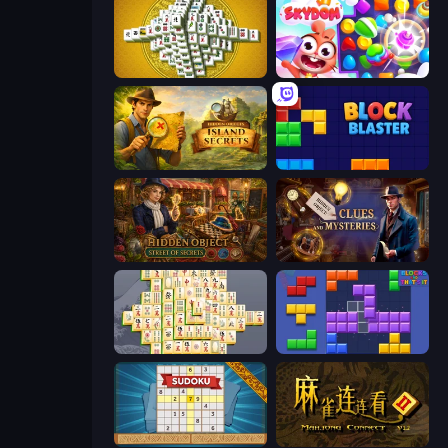
Mahjong Tower
Skydom
Hidden Objects: Island Secrets
Block Blaster
Hidden Object: Street Of Secrets
Hidden Object: Clues and Mysteries
Mahjong Online
Blocks and that’s it
Sudoku Online
Mahjong Connect 2 (Legacy)