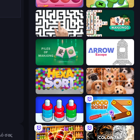
Piece of Cake: Merge and Bake
Screw Out: Bolts and Nuts
Arrow Escape: Puzzle
Mahjongg Solitaire
Piles of Mahjong
Arrow Escape
Hexa Sort
Jigpic Solitaire
Nuts Puzzle: Sort By Color
Wood Screw: Bolts Puzzle
λό σας