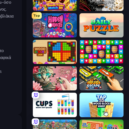
 ω-όσο
νος.
Goods Triple Match 3D
Color Tap: Coloring by Numbers
υβλάκια
Top
Hidden Objects
Daily Puzzle
το
ραφικά
Wood Blocks Jam
Tap Away Story
ι
Favorite Puzzles
Bus Escape: Clear Jam
Cups - Water Sort Puzzle
Tap 3D Wood Block Away