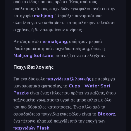
από το είδος που σας αρέσει. Ένας από τους
απόλυτους τύπους παιχνιδιών εγκεφάλου ανήκει στην
κατηγορία
mahjong
. Ταιριάξτε πανομοιότυπα
πλακίδια για να καθαρίσετε το ταμπλό πριν τελειώσει
ο χρόνος ή δεν απομείνουν κινήσεις.
Αν σας αρέσει
το mahjong
, υπάρχουν μερικά
ιδιαίτερα απαιτητικά παιχνίδια mahjong, όπως η
Mahjong Solitaire
, που αξίζει να τα ελέγξετε.
Παιχνίδια λογικής
Για ένα δύσκολο
παιχνίδι παζλ λογικής
με περίεργα
ικανοποιητικό gameplay, το
Cups - Water Sort
Puzzle
είναι ένας τίτλος που πρέπει να παίξετε, όπου
ταξινομείτε χρωματιστά υγρά σε μπουκάλια με όλο
και πιο δύσκολες καταστάσεις. Ένα άλλο από τα
σπουδαιότερα παιχνίδια εγκεφάλου είναι το
Bloxorz
,
ένα πέτρινο κλασικό παιχνίδι από την εποχή των
παιχνιδιών Flash
.