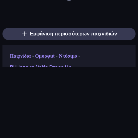
College Girls Team Makeover
College Girl & Boy Makeover
Model Wedding
BFF Makeover - Spa & Dress Up
Royal Dress Up - Fashion Queen
Model Dress Up Girl
Fashion Week 2025
Prom Night Dress Up
Valentine's Day Proposal
Fashion Holic
GRWM Date Night
Black Friday Dress Up Selfie
Glamour Beach Life
BFFs Luxury Loungewear
College Sport Team Makeover
Dress To Impress: New Year's Party
Street Style Fashion
New Year's Eve Makeup
Εμφάνιση περισσότερων παιχνιδιών
Παιχνίδια
Ομορφιά
Ντύσιμο
»
»
»
Billionaire Wife Dress Up
Billionaire Wife Dress Up
Προγραμματιστής
ARPAPLUS
Αξιολόγηση
8,9
(
με βάση τους τελευταίους 6 μήνες
)
Κυκλοφόρησε
Μάιος 2023
Μηχανή παιχνιδιών
Unity 2022